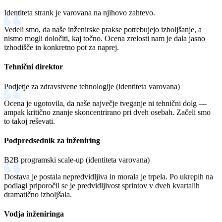
prikazujejo operativno zrelost, zmanjšujejo stres,
Identiteta strank je varovana na njihovo zahtevo.
Na podlagi tveganja prioritizirano zapolnjevanje
Analiza pokritja in sprejetja standardov kodiranja
povezan s skladnostjo, in se lahko odzovejo na
vrzeli v skladnosti
Vedeli smo, da naše inženirske prakse potrebujejo izboljšanje, a
varnostne preglede strank s samozavestjo. Proaktivna
Končni rezultat
nismo mogli določiti, kaj točno. Ocena zrelosti nam je dala jasno
Identifikacija vrzeli v najboljših praksah
skladnost postane konkurenčna prednost v prodajnih
Ocena pripravljenosti za certifikacijo
izhodišče in konkretno pot za naprej.
ciklih.
Ocena pokritosti in kakovosti dokumentacije
Priporočila za orodja in avtomatizacijo lintinga
Tehnični direktor
Pregled procesa upravljanja znanja
Podjetje za zdravstvene tehnologije (identiteta varovana)
Dokumentacija standardov in priročnik za
uveljavljanje
Ocena je ugotovila, da naše največje tveganje ni tehnični dolg —
Načrt implementacije dokumentacije kot kode
Raziskujte naše razmišljanje
Končni rezultat
ampak kritično znanje skoncentrirano pri dveh osebah. Začeli smo
to takoj reševati.
Strategija omogočanja samopostrežbe
Poročilo o kakovosti in regulativi 2025
Ocena pripravljenosti na presojo in analiza vrzeli
Podpredsednik za inženiring
Pokrajina skladnosti in najboljše prakse
Okvir za zbiranje dokazov in dokumentacijo
B2B programski scale-up (identiteta varovana)
Raziskujte naše razmišljanje
EU zakon o kibernetski odpornosti
Razumevanje regulativnih zahtev
Dostava je postala nepredvidljiva in morala je trpela. Po ukrepih na
Nadzorna plošča skladnosti in avtomatizacija
Zakaj načela prekašajo procese
podlagi priporočil se je predvidljivost sprintov v dveh kvartalih
poročanja
Raziskujte naše razmišljanje
Gradnja trajnostnih inženirskih praks
dramatično izboljšala.
Vodja inženiringa
OpenClaw utrjevanje varnosti za podjetja
Od startup kaosa do skalabilnega uspeha
Priročnik za odziv na presojo in časovnica