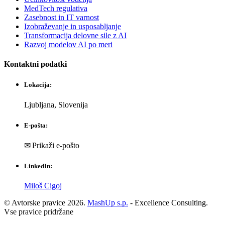
MedTech regulativa
Zasebnost in IT varnost
Izobraževanje in usposabljanje
Transformacija delovne sile z AI
Razvoj modelov AI po meri
Kontaktni podatki
Lokacija:
Ljubljana, Slovenija
E-pošta:
✉ Prikaži e-pošto
LinkedIn:
Miloš Cigoj
© Avtorske pravice 2026.
MashUp s.p.
- Excellence Consulting.
Vse pravice pridržane