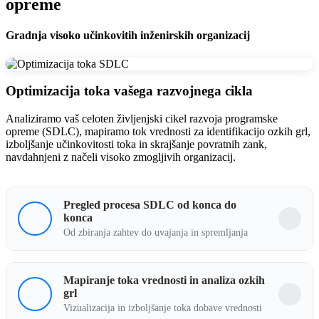
opreme
Gradnja visoko učinkovitih inženirskih organizacij
Optimizacija toka vašega razvojnega cikla
Analiziramo vaš celoten življenjski cikel razvoja programske
opreme (SDLC), mapiramo tok vrednosti za identifikacijo ozkih grl,
izboljšanje učinkovitosti toka in skrajšanje povratnih zank,
navdahnjeni z načeli visoko zmogljivih organizacij.
Pregled procesa SDLC od konca do
konca
Od zbiranja zahtev do uvajanja in spremljanja
Mapiranje toka vrednosti in analiza ozkih
Kaj to pomeni za vas
grl
Vizualizacija in izboljšanje toka dobave vrednosti
Pridobite popolno preglednost nad razvojno cevovodom.