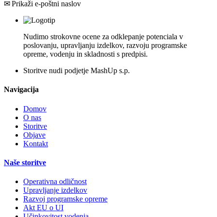
✉ Prikaži e-poštni naslov
Nudimo strokovne ocene za odklepanje potenciala v
poslovanju, upravljanju izdelkov, razvoju programske
opreme, vodenju in skladnosti s predpisi.
Storitve nudi podjetje MashUp s.p.
Navigacija
Domov
O nas
Storitve
Objave
Kontakt
Naše storitve
Operativna odličnost
Upravljanje izdelkov
Razvoj programske opreme
Akt EU o UI
Učinkovitost vodenja