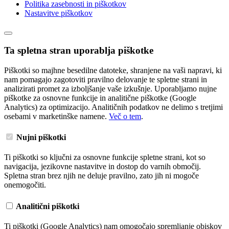
Politika zasebnosti in piškotkov
Nastavitve piškotkov
Ta spletna stran uporablja piškotke
Piškotki so majhne besedilne datoteke, shranjene na vaši napravi, ki
nam pomagajo zagotoviti pravilno delovanje te spletne strani in
analizirati promet za izboljšanje vaše izkušnje. Uporabljamo nujne
piškotke za osnovne funkcije in analitične piškotke (Google
Analytics) za optimizacijo. Analitičnih podatkov ne delimo s tretjimi
osebami v marketinške namene.
Več o tem
.
Nujni piškotki
Ti piškotki so ključni za osnovne funkcije spletne strani, kot so
navigacija, jezikovne nastavitve in dostop do varnih območij.
Spletna stran brez njih ne deluje pravilno, zato jih ni mogoče
onemogočiti.
Analitični piškotki
Ti piškotki (Google Analytics) nam omogočajo spremljanje obiskov