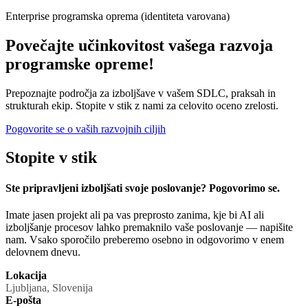
priprave
Varnostni standardi in najboljše prakse
Upravljanje znanja za rast
Enterprise programska oprema (identiteta varovana)
NotebookLM kot motor znanja
Povečajte učinkovitost vašega razvoja
Sodobni pristopi k upravljanju znanja
programske opreme!
Raziskujte naše razmišljanje
Prepoznajte področja za izboljšave v vašem SDLC, praksah in
strukturah ekip. Stopite v stik z nami za celovito oceno zrelosti.
Poročilo o kakovosti in regulativi 2025
Pogovorite se o vaših razvojnih ciljih
Trendi presoj in strategije priprave
Stopite v
stik
AI upravljanje premik v levo
Proaktivni pristopi k skladnosti
Ste pripravljeni izboljšati svoje poslovanje? Pogovorimo se.
Imate jasen projekt ali pa vas preprosto zanima, kje bi AI ali
izboljšanje procesov lahko premaknilo vaše poslovanje — napišite
nam. Vsako sporočilo preberemo osebno in odgovorimo v enem
delovnem dnevu.
Lokacija
Ljubljana, Slovenija
E-pošta