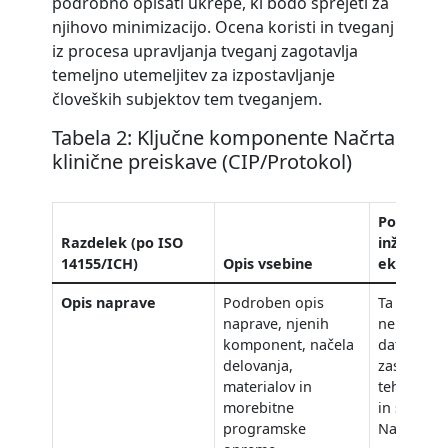
podrobno opisati ukrepe, ki bodo sprejeti za
njihovo minimizacijo. Ocena koristi in tveganj
iz procesa upravljanja tveganj zagotavlja
temeljno utemeljitev za izpostavljanje
človeških subjektov tem tveganjem.
Tabela 2: Ključne komponente Načrta
klinične preiskave (CIP/Protokol)
Pomen za
Razdelek (po ISO
inženirs
14155/ICH)
Opis vsebine
ekipe
Opis naprave
Podroben opis
Ta razdele
naprave, njenih
neposredn
komponent, načela
datoteke 
delovanja,
zasnove in
materialov in
tehničnih 
morebitne
in seznam
programske
Natančnost