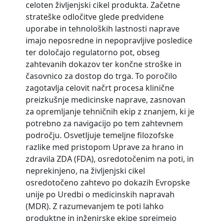
celoten življenjski cikel produkta. Začetne
strateške odločitve glede predvidene
uporabe in tehnoloških lastnosti naprave
imajo neposredne in nepopravljive posledice
ter določajo regulatorno pot, obseg
zahtevanih dokazov ter končne stroške in
časovnico za dostop do trga. To poročilo
zagotavlja celovit načrt procesa klinične
preizkušnje medicinske naprave, zasnovan
za opremljanje tehničnih ekip z znanjem, ki je
potrebno za navigacijo po tem zahtevnem
področju. Osvetljuje temeljne filozofske
razlike med pristopom Uprave za hrano in
zdravila ZDA (FDA), osredotočenim na poti, in
neprekinjeno, na življenjski cikel
osredotočeno zahtevo po dokazih Evropske
unije po Uredbi o medicinskih napravah
(MDR). Z razumevanjem te poti lahko
produktne in inženirske ekipe sprejmejo