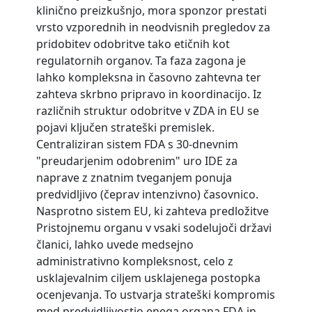
klinično preizkušnjo, mora sponzor prestati
vrsto vzporednih in neodvisnih pregledov za
pridobitev odobritve tako etičnih kot
regulatornih organov. Ta faza zagona je
lahko kompleksna in časovno zahtevna ter
zahteva skrbno pripravo in koordinacijo. Iz
različnih struktur odobritve v ZDA in EU se
pojavi ključen strateški premislek.
Centraliziran sistem FDA s 30-dnevnim
"preudarjenim odobrenim" uro IDE za
naprave z znatnim tveganjem ponuja
predvidljivo (čeprav intenzivno) časovnico.
Nasprotno sistem EU, ki zahteva predložitve
Pristojnemu organu v vsaki sodelujoči državi
članici, lahko uvede medsejno
administrativno kompleksnost, celo z
usklajevalnim ciljem usklajenega postopka
ocenjevanja. To ustvarja strateški kompromis
med predvidljivostjo enega organa FDA in