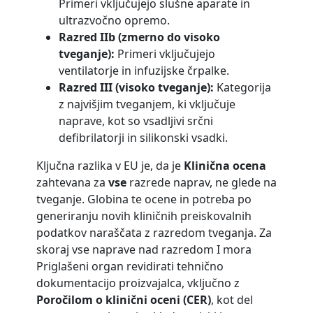
Primeri vključujejo slušne aparate in
ultrazvočno opremo.
Razred IIb (zmerno do visoko
tveganje):
Primeri vključujejo
ventilatorje in infuzijske črpalke.
Razred III (visoko tveganje):
Kategorija
z najvišjim tveganjem, ki vključuje
naprave, kot so vsadljivi srčni
defibrilatorji in silikonski vsadki.
Ključna razlika v EU je, da je
Klinična ocena
zahtevana za
vse
razrede naprav, ne glede na
tveganje. Globina te ocene in potreba po
generiranju novih kliničnih preiskovalnih
podatkov naraščata z razredom tveganja. Za
skoraj vse naprave nad razredom I mora
Priglašeni organ revidirati tehnično
dokumentacijo proizvajalca, vključno z
Poročilom o klinični oceni (CER)
, kot del