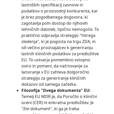
lastniških specifikacij zasnove in
podatkov o proizvodnji konkurenta, kar
je brez pogodbenega dogovora, ki
zagotavlja poln dostop do njihovih
tehničnih datotek, tipično nemogoče. To
praktično odpravlja strategijo "hitrega
sledenja", ki je pogosta na trgu ZDA, in
sili večino proizvajalcev k generiranju
lastnih kliničnih podatkov za predložitve
EU. To ustvarja pomembno vstopno
oviro in pomeni, da načrtovanje za
lansiranje v EU zahteva dolgoročno
strategijo za generiranje kliničnih
dokazov od samega začetka.
Filozofija "živega dokumenta" EU:
Temelj EU MDR je, da Poročilo o klinični
oceni (CER) ni enkratna predložitev. Je
"živi dokument", ki ga je treba