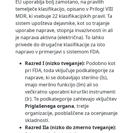
EU uporablja bolj zamotano, na pravilih
temelječe klasifikacijo, opisano v Prilogi VIII
MDR, ki vsebuje 22 klasifikacijskih pravil. Ta
sistem upošteva dejavnike, kot so trajanje
uporabe naprave, stopnja invazivnosti in ali
je naprava aktivna (električna). To lahko
privede do drugačne klasifikacije za isto
napravo v primerjavi s sistemom FDA.
Razred I (nizko tveganje):
Podobno kot
pri FDA, toda vključuje podkategorije za
naprave, ki se dobavljajo sterilno (Is),
imajo merilno funkcijo (Im) ali so
večkratno uporabni kirurški instrumenti
(Ir). Te podkategorije zahtevajo vključitev
Priglašenega organa
, tretje
organizacije, pooblaščene za ocenjevanje
skladnosti.
Razred IIa (nizko do zmerno tveganje):