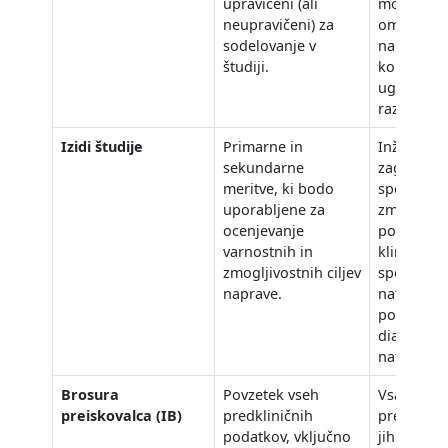
upravičeni (ali
močno po
neupravičeni) za
omejitev z
sodelovanje v
naprave i
študiji.
kontraindi
ugotovlje
razvojem.
Izidi študije
Primarne in
Inženirske
sekundarne
zagotovij
meritve, ki bodo
specifikac
uporabljene za
zmogljivos
ocenjevanje
pogosto p
varnostnih in
klinične iz
zmogljivostnih ciljev
specifikac
naprave.
natančnos
postane iz
diagnosti
natančnost
Brosura
Povzetek vseh
Vsa poroč
preiskovalca (IB)
predkliničnih
predkliničn
podatkov, vključno
jih generi