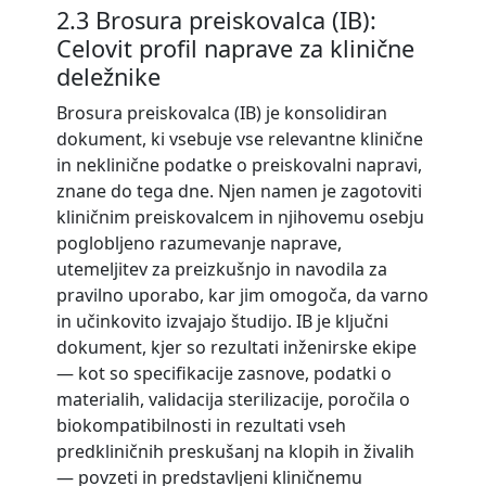
2.3 Brosura preiskovalca (IB):
Celovit profil naprave za klinične
deležnike
Brosura preiskovalca (IB) je konsolidiran
dokument, ki vsebuje vse relevantne klinične
in neklinične podatke o preiskovalni napravi,
znane do tega dne. Njen namen je zagotoviti
kliničnim preiskovalcem in njihovemu osebju
poglobljeno razumevanje naprave,
utemeljitev za preizkušnjo in navodila za
pravilno uporabo, kar jim omogoča, da varno
in učinkovito izvajajo študijo. IB je ključni
dokument, kjer so rezultati inženirske ekipe
— kot so specifikacije zasnove, podatki o
materialih, validacija sterilizacije, poročila o
biokompatibilnosti in rezultati vseh
predkliničnih preskušanj na klopih in živalih
— povzeti in predstavljeni kliničnemu