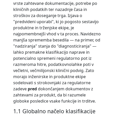
vrste zahtevane dokumentacije, potrebe po
kliničnih podatkih ter nazadnje časa in
stroškov za doseganje trga. Izjava o
"predvideni uporabi", ki jo pogosto sestavijo
produktne in trženjske ekipe, je
najpomembnejši vhod v ta proces. Navidezno
manjša sprememba besedila — na primer, od
"nadziranja" stanja do "diagnosticiranja" —
lahko premakne klasifikacijo naprave in
potencialno spremeni regulatorno pot iz
razmeroma hitre, podatkovnolahke poti v
večletni, večmilijonski klinični podvig. Zato
morajo inženirske in produktne ekipe
sodelovati s strokovnjaki za regulatorne
zadeve
pred
dokončanjem dokumentov z
zahtevami za produkt, da bi razumele
globoke posledice vsake funkcije in trditve.
1.1 Globalno načelo klasifikacije