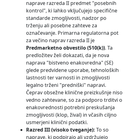
naprave razreda II predmet "posebnih
kontrol", ki lahko vključujejo specifične
standarde zmogljivosti, nadzor po
trženju ali posebne zahteve za
označevanje. Primarna regulatorna pot
za večino naprav razreda II je
Predmarketno obvestilo (510(k))
. Ta
predložitev želi dokazati, da je nova
naprava "bistveno enakovredna" (SE)
glede predvidene uporabe, tehnoloških
lastnosti ter varnosti in zmogljivosti
legalno trženi "predniški" napravi.
Čeprav obsežne klinične preizkušnje niso
vedno zahtevane, so za podporo trditvi o
enakovrednosti potrebni preskušanja
zmogljivosti (klop, žival) in včasih ciljno
usmerjeni klinični podatki.
Razred III (visoko tveganje):
To so
naprave, ki podpirajo ali vzdržujejo