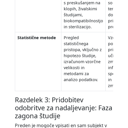
s preskušanjem na
so ključni
klopih, živalskimi
ter zagota
študijami,
dokaze, d
biokompatibilnostjo
pripravlje
in sterilizacijo.
preskušan
Statistične metode
Pregled
Vzorčna ve
statističnega
pogosto p
pristopa, vključno z
pričakovan
hipotezo študije,
učinka ali
izračunom vzorčne
zmogljivost
velikosti in
informiraj
metodami za
specifikac
analizo podatkov.
in predkli
zmogljivo
Razdelek 3: Pridobitev
odobritve za nadaljevanje: Faza
zagona študije
Preden je mogoče vpisati en sam subjekt v