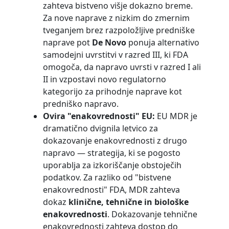
zahteva bistveno višje dokazno breme.
Za nove naprave z nizkim do zmernim
tveganjem brez razpoložljive predniške
naprave pot
De Novo
ponuja alternativo
samodejni uvrstitvi v razred III, ki FDA
omogoča, da napravo uvrsti v razred I ali
II in vzpostavi novo regulatorno
kategorijo za prihodnje naprave kot
predniško napravo.
Ovira "enakovrednosti" EU:
EU MDR je
dramatično dvignila letvico za
dokazovanje enakovrednosti z drugo
napravo — strategija, ki se pogosto
uporablja za izkoriščanje obstoječih
podatkov. Za razliko od "bistvene
enakovrednosti" FDA, MDR zahteva
dokaz
klinične, tehnične in biološke
enakovrednosti
. Dokazovanje tehnične
enakovrednosti zahteva dostop do