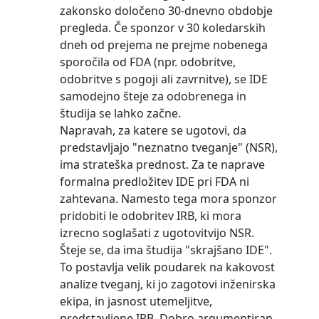
zakonsko določeno 30-dnevno obdobje
pregleda. Če sponzor v 30 koledarskih
dneh od prejema ne prejme nobenega
sporočila od FDA (npr. odobritve,
odobritve s pogoji ali zavrnitve), se IDE
samodejno šteje za odobrenega in
študija se lahko začne.
Napravah, za katere se ugotovi, da
predstavljajo "neznatno tveganje" (NSR),
ima strateška prednost. Za te naprave
formalna predložitev IDE pri FDA ni
zahtevana. Namesto tega mora sponzor
pridobiti le odobritev IRB, ki mora
izrecno soglašati z ugotovitvijo NSR.
Šteje se, da ima študija "skrajšano IDE".
To postavlja velik poudarek na kakovost
analize tveganj, ki jo zagotovi inženirska
ekipa, in jasnost utemeljitve,
predstavljene IRB. Dobro argumentiran