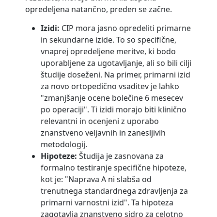
opredeljena natančno, preden se začne.
Izidi:
CIP mora jasno opredeliti primarne
in sekundarne izide. To so specifične,
vnaprej opredeljene meritve, ki bodo
uporabljene za ugotavljanje, ali so bili cilji
študije doseženi. Na primer, primarni izid
za novo ortopedično vsaditev je lahko
"zmanjšanje ocene bolečine 6 mesecev
po operaciji". Ti izidi morajo biti klinično
relevantni in ocenjeni z uporabo
znanstveno veljavnih in zanesljivih
metodologij.
Hipoteze:
Študija je zasnovana za
formalno testiranje specifične hipoteze,
kot je: "Naprava A ni slabša od
trenutnega standardnega zdravljenja za
primarni varnostni izid". Ta hipoteza
zagotavlja znanstveno sidro za celotno