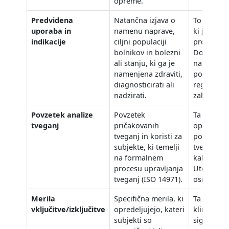
opreme.
Predvidena
Natančna izjava o
To je teme
uporaba in
namenu naprave,
ki jo opre
indikacije
ciljni populaciji
produktna
bolnikov in bolezni
Določa kla
ali stanju, ki ga je
naprave in
namenjena zdraviti,
posledičn
diagnosticirati ali
regulatorn
nadzirati.
zahteve.
Povzetek analize
Povzetek
Ta razdele
tveganj
pričakovanih
opira na 
tveganj in koristi za
poročila o
subjekte, ki temelji
tveganj in
na formalnem
kakovostn
procesu upravljanja
Utemeljuj
tveganj (ISO 14971).
osnovo pr
Merila
Specifična merila, ki
Ta merila 
vključitve/izključitve
opredeljujejo, kateri
kliničnim
subjekti so
signalom,