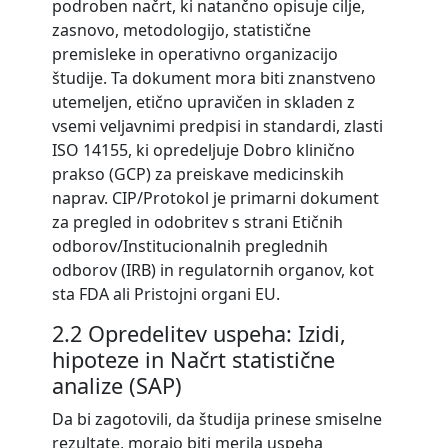
podroben načrt, ki natančno opisuje cilje,
zasnovo, metodologijo, statistične
premisleke in operativno organizacijo
študije. Ta dokument mora biti znanstveno
utemeljen, etično upravičen in skladen z
vsemi veljavnimi predpisi in standardi, zlasti
ISO 14155, ki opredeljuje Dobro klinično
prakso (GCP) za preiskave medicinskih
naprav. CIP/Protokol je primarni dokument
za pregled in odobritev s strani Etičnih
odborov/Institucionalnih preglednih
odborov (IRB) in regulatornih organov, kot
sta FDA ali Pristojni organi EU.
2.2 Opredelitev uspeha: Izidi,
hipoteze in Načrt statistične
analize (SAP)
Da bi zagotovili, da študija prinese smiselne
rezultate, morajo biti merila uspeha