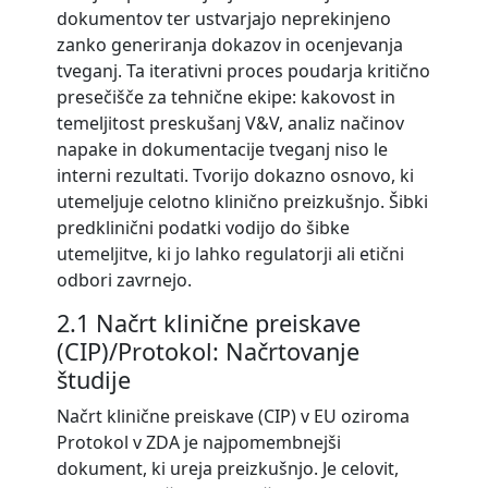
dokumentov ter ustvarjajo neprekinjeno
zanko generiranja dokazov in ocenjevanja
tveganj. Ta iterativni proces poudarja kritično
presečišče za tehnične ekipe: kakovost in
temeljitost preskušanj V&V, analiz načinov
napake in dokumentacije tveganj niso le
interni rezultati. Tvorijo dokazno osnovo, ki
utemeljuje celotno klinično preizkušnjo. Šibki
predklinični podatki vodijo do šibke
utemeljitve, ki jo lahko regulatorji ali etični
odbori zavrnejo.
2.1 Načrt klinične preiskave
(CIP)/Protokol: Načrtovanje
študije
Načrt klinične preiskave (CIP) v EU oziroma
Protokol v ZDA je najpomembnejši
dokument, ki ureja preizkušnjo. Je celovit,