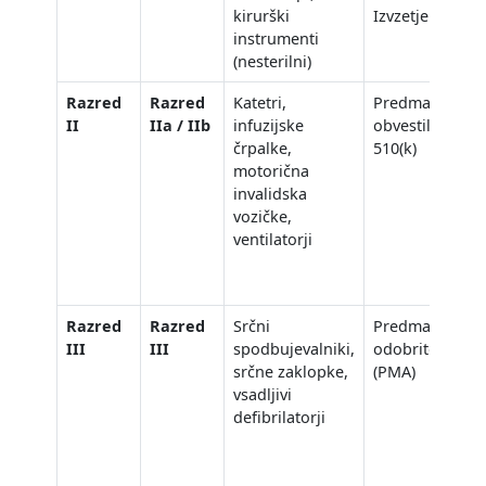
kirurški
Izvzetje 510(k)
instrumenti
(nesterilni)
Razred
Razred
Katetri,
Predmarketno
II
IIa / IIb
infuzijske
obvestilo
črpalke,
510(k)
motorična
invalidska
vozičke,
ventilatorji
Razred
Razred
Srčni
Predmarketna
III
III
spodbujevalniki,
odobritev
srčne zaklopke,
(PMA)
vsadljivi
defibrilatorji