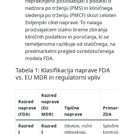
neprekinjeno posodabljati s podatki iz
nadzora po trženju (PMS) in kliničnega
sledenja po trženju (PMCF) skozi celoten
življenjski cikel naprave. To nalaga
proizvajalcem stalno breme zbiranja
kliničnih podatkov in poročanja, ki se
temeljenoma razlikuje od statičnega, na
predmarketni pregled osredotočenega
modela FDA.
Tabela 1: Klasifikacija naprave FDA
vs. EU MDR in regulatorni vpliv
Razred
Razred
naprave
naprave
(EU
Tipične
Primarna pot
(FDA)
MDR)
naprave
ZDA
Razred
Razred
Obveze, ročni
Splošne
I
I
stetoskopi,
kontrole /