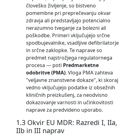
človeško življenje, so bistveno
pomembne pri preprečevanju okvar
zdravja ali predstavljajo potencialno
nerazumno tveganje za bolezni ali
poškodbe. Primeri vključujejo srčne
spodbujevalnike, vsadljive defibrilatorje
in srčne zaklopke. Te naprave so
predmet najstrožjega regulatornega
procesa — poti
Predmarketne
odobritve (PMA)
. Vloga PMA zahteva
"veljavne znanstvene dokaze", ki skoraj
vedno vključujejo podatke iz obsežnih
kliničnih preizkušenj, za neodvisno
dokazovanje varnosti in učinkovitosti
naprave za predvideno uporabo.
1.3 Okvir EU MDR: Razredi I, IIa,
IIb in III naprav