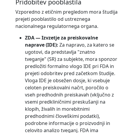
Pridobitev pooblastila
Vzporedno z etičnim pregledom mora študija
prejeti pooblastilo od ustreznega
nacionalnega regulatornega organa.
ZDA — Izvzetje za preiskovalne
naprave (IDE):
Za napravo, za katero se
ugotovi, da predstavlja "znatno
tveganje" (SR) za subjekte, mora sponzor
predložiti formalno vlogo IDE pri FDA in
prejeti odobritev pred začetkom študije.
Vloga IDE je obsežen dosje, ki vsebuje
celoten preiskovalni načrt, poročilo o
vseh predhodnih preiskavah (vključno z
vsemi predkliničnimi preskušanji na
klopih, živalih in morebitnimi
predhodnimi človeškimi podatki),
podrobne informacije o proizvodnji in
celovito analizo tveganj. FDA ima