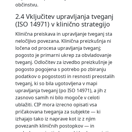
občinstvu.
2.4 Vključitev upravljanja tveganj
(ISO 14971) v klinično strategijo
Klinična preiskava in upravljanje tveganj sta
neločljivo povezana. Klinična preizkušnja ni
ločena od procesa upravljanja tveganj;
pogosto je primarni ukrep za obvladovanje
tveganj. Odločitev za izvedbo preizkušnje je
pogosto pogojena s potrebo po zbiranju
podatkov o pogostosti in resnosti preostalih
tveganj, ki so bila ugotovljena v mapi
upravljanja tveganj (po ISO 14971), a jih z
zasnovo samih ni bilo mogoče v celoti
ublažiti. CIP mora izrecno opisati vsa
pričakovana tveganja za subjekte — ki
izhajajo tako iz naprave kot iz z njim
povezanih kliničnih postopkov — in