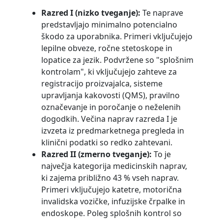
Razred I (nizko tveganje):
Te naprave
predstavljajo minimalno potencialno
škodo za uporabnika. Primeri vključujejo
lepilne obveze, ročne stetoskope in
lopatice za jezik. Podvržene so "splošnim
kontrolam", ki vključujejo zahteve za
registracijo proizvajalca, sisteme
upravljanja kakovosti (QMS), pravilno
označevanje in poročanje o neželenih
dogodkih. Večina naprav razreda I je
izvzeta iz predmarketnega pregleda in
klinični podatki so redko zahtevani.
Razred II (zmerno tveganje):
To je
največja kategorija medicinskih naprav,
ki zajema približno 43 % vseh naprav.
Primeri vključujejo katetre, motorična
invalidska vozičke, infuzijske črpalke in
endoskope. Poleg splošnih kontrol so