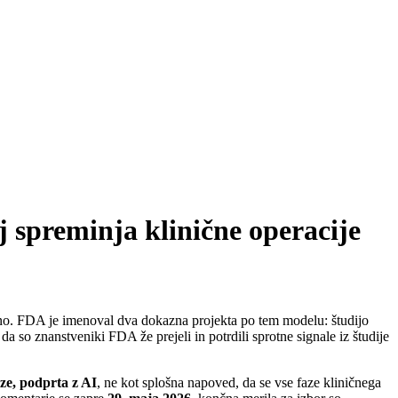
j spreminja klinične operacije
ntno. FDA je imenoval dva dokazna projekta po tem modelu: študijo
znanstveniki FDA že prejeli in potrdili sprotne signale iz študije
aze, podprta z AI
, ne kot splošna napoved, da se vse faze kliničnega