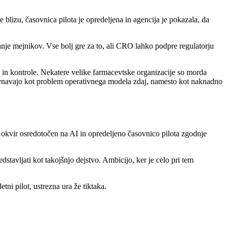
 blizu, časovnica pilota je opredeljena in agencija je pokazala, da
anje mejnikov. Vse bolj gre za to, ali CRO lahko podpre regulatorju
osti in kontrole. Nekatere velike farmacevtske organizacije so morda
obravnavajo kot problem operativnega modela zdaj, namesto kot naknadno
 okvir osredotočen na AI in opredeljeno časovnico pilota zgodnje
stavljati kot takojšnjo dejstvo. Ambicijo, ker je celo pri tem
tni pilot, ustrezna ura že tiktaka.