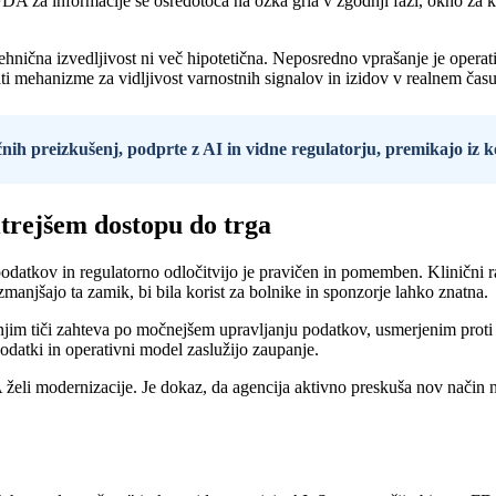
DA za informacije se osredotoča na ozka grla v zgodnji fazi, okno za 
ehnična izvedljivost ni več hipotetična. Neposredno vprašanje je opera
vati mehanizme za vidljivost varnostnih signalov in izidov v realnem č
ničnih preizkušenj, podprte z AI in vidne regulatorju, premikajo iz
trejšem dostopu do trga
atkov in regulatorno odločitvijo je pravičen in pomemben. Klinični raz
manjšajo ta zamik, bi bila korist za bolnike in sponzorje lahko znatna.
d njim tiči zahteva po močnejšem upravljanju podatkov, usmerjenim proti r
podatki in operativni model zaslužijo zaupanje.
 želi modernizacije. Je dokaz, da agencija aktivno preskuša nov način n