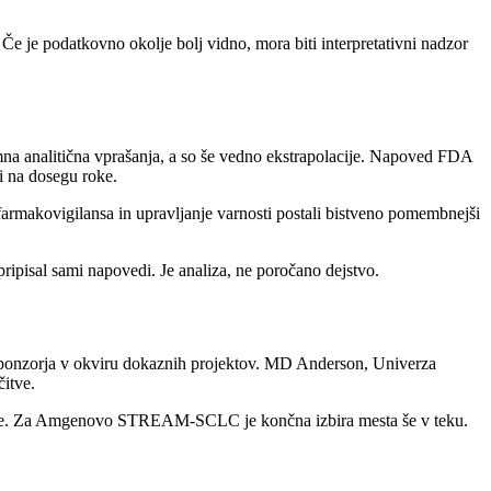
 Če je podatkovno okolje bolj vidno, mora biti interpretativni nadzor
imna analitična vprašanja, a so še vedno ekstrapolacije. Napoved FDA
ti na dosegu roke.
 farmakovigilansa in upravljanje varnosti postali bistveno pomembnejši
ripisal sami napovedi. Je analiza, ne poročano dejstvo.
a sponzorja v okviru dokaznih projektov. MD Anderson, Univerza
čitve.
aZenece. Za Amgenovo STREAM-SCLC je končna izbira mesta še v teku.