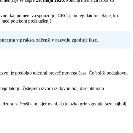
komentarje se zapre
29. maja 2026
, končna merila za izbor so
tivno: kaj pomeni za sponzorje, CRO-je in regulatorne ekipe, ko
asu med potekom preizkušenj?
 koncepta v prakso, začenši v razvoju zgodnje faze.
voj je predolgo toleriral preveč mrtvega časa. Če boljši podatkovni
egulatorju, čistejšem izvoru izidov in bolj disciplinirani
adzora, začenši tam, kjer meni, da je ozko grlo zgodnje faze najbolj