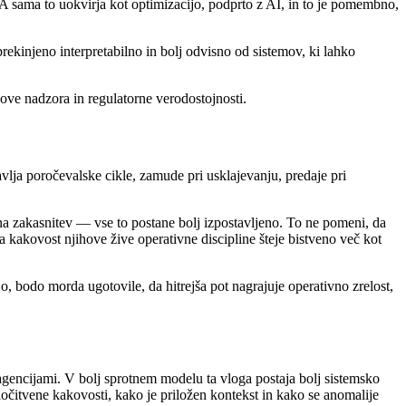
A sama to uokvirja kot optimizacijo, podprto z AI, in to je pomembno,
rekinjeno interpretabilno in bolj odvisno od sistemov, ki lahko
nove nadzora in regulatorne verodostojnosti.
avlja poročevalske cikle, zamude pri usklajevanju, predaje pri
na zakasnitev — vse to postane bolj izpostavljeno. To ne pomeni, da
kakovost njihove žive operativne discipline šteje bistveno več kot
jo, bodo morda ugotovile, da hitrejša pot nagrajuje operativno zrelost,
agencijami. V bolj sprotnem modelu ta vloga postaja bolj sistemsko
dločitvene kakovosti, kako je priložen kontekst in kako se anomalije