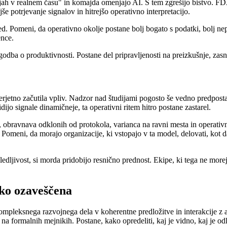
njah v realnem času" in komajda omenjajo AI. S tem zgrešijo bistvo. FD
 potrjevanje signalov in hitrejšo operativno interpretacijo.
d. Pomeni, da operativno okolje postane bolj bogato s podatki, bolj nep
ence.
godba o produktivnosti. Postane del pripravljenosti na preizkušnje, zas
verjetno začutila vpliv. Nadzor nad študijami pogosto še vedno predpost
dijo signale dinamičneje, ta operativni ritem hitro postane zastarel.
, obravnava odklonih od protokola, varianca na ravni mesta in operativ
eni, da morajo organizacije, ki vstopajo v ta model, delovati, kot da 
sledljivost, si morda pridobijo resnično prednost. Ekipe, ki tega ne more
sko ozaveščena
ompleksnega razvojnega dela v koherentne predložitve in interakcije z 
 na formalnih mejnikih. Postane, kako opredeliti, kaj je vidno, kaj je o