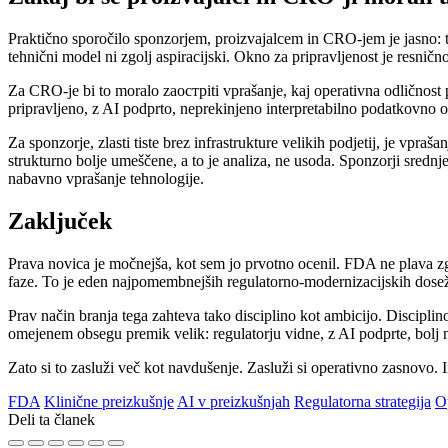
Praktično sporočilo sponzorjem, proizvajalcem in CRO-jem je jasno: to j
tehnični model ni zgolj aspiracijski. Okno za pripravljenost je resnično
Za CRO-je bi to moralo zaострiti vprašanje, kaj operativna odličnost 
pripravljeno, z AI podprto, neprekinjeno interpretabilno podatkovno o
Za sponzorje, zlasti tiste brez infrastrukture velikih podjetij, je vpra
strukturno bolje umeščene, a to je analiza, ne usoda. Sponzorji sredn
nabavno vprašanje tehnologije.
Zaključek
Prava novica je močnejša, kot sem jo prvotno ocenil. FDA ne plava zg
faze. To je eden najpomembnejših regulatorno-modernizacijskih dosež
Prav način branja tega zahteva tako disciplino kot ambicijo. Disciplino
omejenem obsegu premik velik: regulatorju vidne, z AI podprte, bolj n
Zato si to zasluži več kot navdušenje. Zasluži si operativno zasnovo. In
FDA
Klinične preizkušnje
AI v preizkušnjah
Regulatorna strategija
O
Deli ta članek