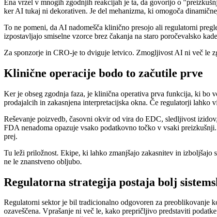
Ena vrzel v mnogih zgodnjih reakcijah je ta, da govorijo o "preizkuš
ker AI tukaj ni dekorativen. Je del mehanizma, ki omogoča dinamičnejše
To ne pomeni, da AI nadomešča klinično presojo ali regulatorni pregle
izpostavljajo smiselne vzorce brez čakanja na staro poročevalsko kad
Za sponzorje in CRO-je to dviguje letvico. Zmogljivost AI ni več le z
Klinične operacije bodo to začutile prve
Ker je obseg zgodnja faza, je klinična operativa prva funkcija, ki bo 
prodajalcih in zakasnjena interpretacijska okna. Če regulatorji lahko vi
Reševanje poizvedb, časovni okvir od vira do EDC, sledljivost izidov
FDA nenadoma opazuje vsako podatkovno točko v vsaki preizkušnji. Pom
prej.
Tu leži priložnost. Ekipe, ki lahko zmanjšajo zakasnitev in izboljšajo 
ne le znanstveno obljubo.
Regulatorna strategija postaja bolj sistem
Regulatorni sektor je bil tradicionalno odgovoren za preoblikovanje k
ozaveščena. Vprašanje ni več le, kako prepričljivo predstaviti podatke