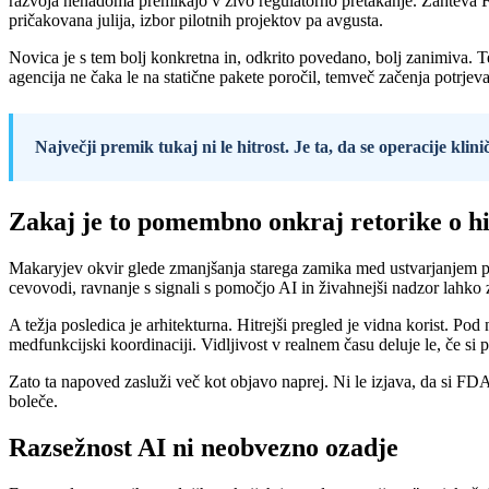
razvoja nenadoma premikajo v živo regulatorno pretakanje. Zahteva F
pričakovana julija, izbor pilotnih projektov pa avgusta.
Novica je s tem bolj konkretna in, odkrito povedano, bolj zanimiva. T
agencija ne čaka le na statične pakete poročil, temveč začenja potrje
Največji premik tukaj ni le hitrost. Je ta, da se operacije kli
Zakaj je to pomembno onkraj retorike o hi
Makaryjev okvir glede zmanjšanja starega zamika med ustvarjanjem pod
cevovodi, ravnanje s signali s pomočjo AI in živahnejši nadzor lahko z
A težja posledica je arhitekturna. Hitrejši pregled je vidna korist. Po
medfunkcijski koordinaciji. Vidljivost v realnem času deluje le, če si 
Zato ta napoved zasluži več kot objavo naprej. Ni le izjava, da si FDA
boleče.
Razsežnost AI ni neobvezno ozadje