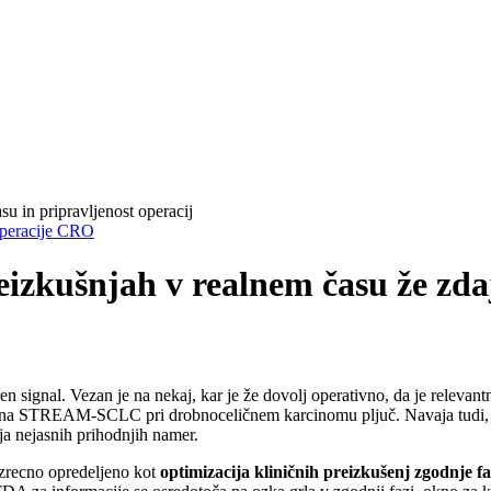
peracije CRO
eizkušnjah v realnem času že zda
n signal. Vezan je na nekaj, kar je že dovolj operativno, da je releva
STREAM-SCLC pri drobnoceličnem karcinomu pljuč. Navaja tudi, da so 
a nejasnih prihodnjih namer.
izrecno opredeljeno kot
optimizacija kliničnih preizkušenj zgodnje f