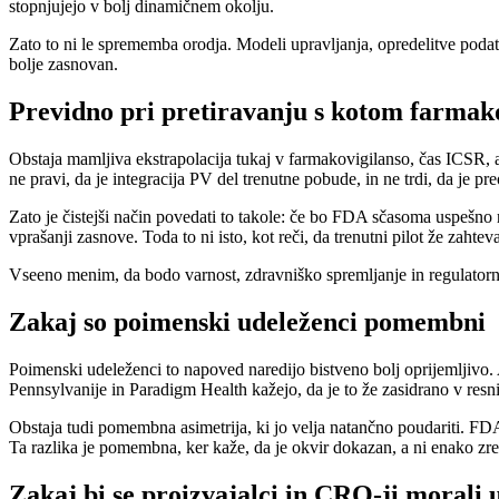
stopnjujejo v bolj dinamičnem okolju.
Zato to ni le sprememba orodja. Modeli upravljanja, opredelitve podatk
bolje zasnovan.
Previdno pri pretiravanju s kotom farmak
Obstaja mamljiva ekstrapolacija tukaj v farmakovigilanso, čas ICSR, a
ne pravi, da je integracija PV del trenutne pobude, in ne trdi, da je p
Zato je čistejši način povedati to takole: če bo FDA sčasoma uspešno r
vprašanji zasnove. Toda to ni isto, kot reči, da trenutni pilot že zah
Vseeno menim, da bodo varnost, zdravniško spremljanje in regulatorno 
Zakaj so poimenski udeleženci pomembni
Poimenski udeleženci to napoved naredijo bistveno bolj oprijemljivo.
Pennsylvanije in Paradigm Health kažejo, da je to že zasidrano v res
Obstaja tudi pomembna asimetrija, ki jo velja natančno poudariti. F
Ta razlika je pomembna, ker kaže, da je okvir dokazan, a ni enako z
Zakaj bi se proizvajalci in CRO-ji morali 