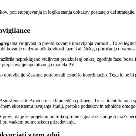
ov, poti stopnjevanja in logika stanja dokazov postanejo del strategije.
ovigilance
gregatna vidljivost in preoblikovanje upravljanja varnosti. To so legit
reoblikovanje nadzora učinkovitosti faze 3 ali širšega poročanja o varnos
azširila neprekinjeno vidljivost preizkušenj onkraj zgodnje faze, bosta
teva prepisovanje operativnega modela PV.
upravljanje sčasoma potrebovali tesnejšo koordinacijo. Tega le ne bi p
 AstraZeneca in Amgen nista hipotetična primera. To sta identificiran
ničnem ekosistemu izvajanja študij, pretoka podatkov in tehnične omogo
DA pravi, da je že prejela in potrdila sprotne signale iz študije Astr
rel pri vsakem poimenskem prizadevanju.
ukvarjati s tem zdaj