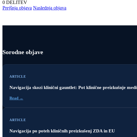
0
DELITEV
Prejšnja objava
Naslednja objava
Sorodne objave
ARTICLE
Navigacija skozi klinični gauntlet: Pot klinične preizkušnje med
Read →
ARTICLE
Navigacija po poteh kliničnih preizkušenj ZDA in EU