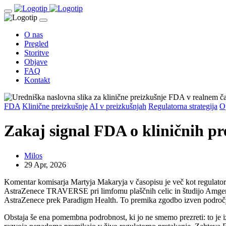
O nas
Pregled
Storitve
Objave
FAQ
Kontakt
FDA
Klinične preizkušnje
AI v preizkušnjah
Regulatorna strategija
O
Zakaj signal FDA o kliničnih pr
Milos
29 Apr, 2026
Komentar komisarja Martyja Makaryja v časopisu je več kot regulatore
AstraZenece TRAVERSE pri limfomu plaščnih celic in študijo Amgena 
AstraZenece prek Paradigm Health. To premika zgodbo izven področj
Obstaja še ena pomembna podrobnost, ki jo ne smemo prezreti: to je 