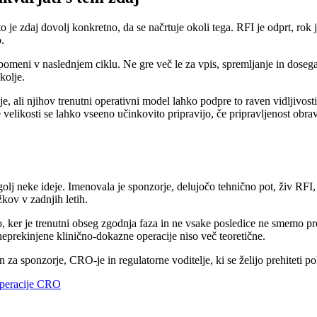
e zdaj dovolj konkretno, da se načrtuje okoli tega. RFI je odprt, rok je
.
pomeni v naslednjem ciklu. Ne gre več le za vpis, spremljanje in doseg
kolje.
šanje, ali njihov trenutni operativni model lahko podpre to raven vidljiv
je velikosti se lahko vseeno učinkovito pripravijo, če pripravljenost 
olj neke ideje. Imenovala je sponzorje, delujočo tehnično pot, živ RFI,
kov v zadnjih letih.
, ker je trenutni obseg zgodnja faza in ne vsake posledice ne smemo pred
eprekinjene klinično-dokazne operacije niso več teoretične.
 za sponzorje, CRO-je in regulatorne voditelje, ki se želijo prehiteti pole
peracije CRO