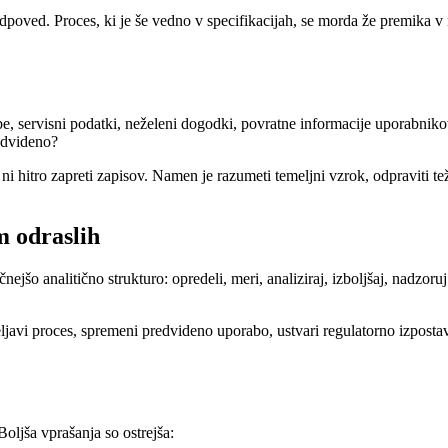
oved. Proces, ki je še vedno v specifikacijah, se morda že premika v 
žbe, servisni podatki, neželeni dogodki, povratne informacije uporabniko
redvideno?
 hitro zapreti zapisov. Namen je razumeti temeljni vzrok, odpraviti teža
 odraslih
šo analitično strukturo: opredeli, meri, analiziraj, izboljšaj, nadzoru
javi proces, spremeni predvideno uporabo, ustvari regulatorno izpostav
Boljša vprašanja so ostrejša: