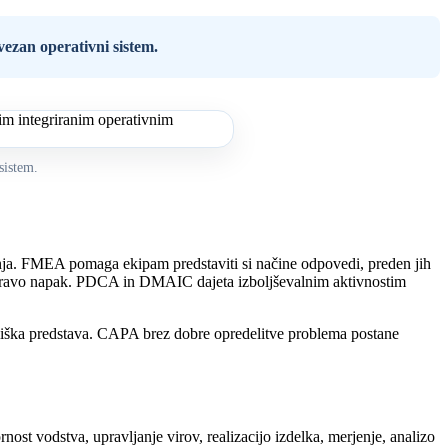
ezan operativni sistem.
sistem.
anja. FMEA pomaga ekipam predstaviti si načine odpovedi, preden jih
odpravo napak. PDCA in DMAIC dajeta izboljševalnim aktivnostim
liška predstava. CAPA brez dobre opredelitve problema postane
st vodstva, upravljanje virov, realizacijo izdelka, merjenje, analizo