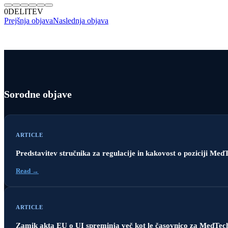
0
DELITEV
Prejšnja objava
Naslednja objava
Sorodne objave
ARTICLE
Predstavitev stručnika za regulacije in kakovost o poziciji Me
Read →
ARTICLE
Zamik akta EU o UI spreminja več kot le časovnico za MedTech 