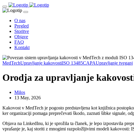
O nas
Pregled
Storitve
Objave
FAQ
Kontakt
MedTech
Upravljanje kakovosti
ISO 13485
CAPA
Upravljanje tveganj
Orodja za upravljanje kakovosti
Milos
13 May, 2026
Kakovost v MedTech je pogosto predstavljena kot knjižnica postopkov,
ker organizaciji pomaga preprečevati škodo, zaznati šibke signale, odpr
Objava na LinkedInu, ki je sprožila ta članek, je lepo izpostavila pr
vprašanje je, kaj storiti z mnogimi razpoložljivimi modeli kakov