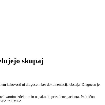
elujejo skupaj
stem kakovosti ni dragocen, ker dokumentacija obstaja. Dragocen je,
a med varnim izdelkom in napako, ki prizadene pacienta. Praktično
, CAPA in FMEA.