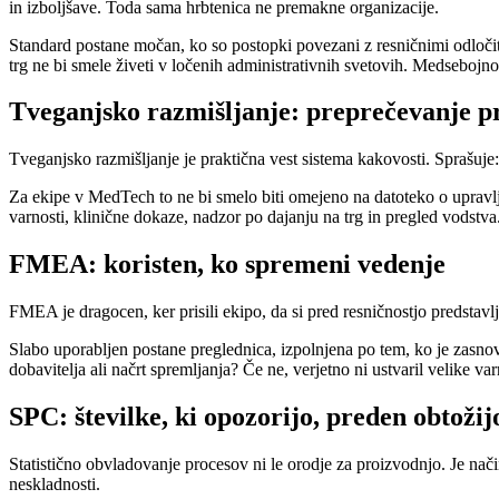
in izboljšave. Toda sama hrbtenica ne premakne organizacije.
Standard postane močan, ko so postopki povezani z resničnimi odloči
trg ne bi smele živeti v ločenih administrativnih svetovih. Medsebojno
Tveganjsko razmišljanje: preprečevanje p
Tveganjsko razmišljanje je praktična vest sistema kakovosti. Sprašuje:
Za ekipe v MedTech to ne bi smelo biti omejeno na datoteko o upravljan
varnosti, klinične dokaze, nadzor po dajanju na trg in pregled vodstva.
FMEA: koristen, ko spremeni vedenje
FMEA je dragocen, ker prisili ekipo, da si pred resničnostjo predstav
Slabo uporabljen postane preglednica, izpolnjena po tem, ko je zasnov
dobavitelja ali načrt spremljanja? Če ne, verjetno ni ustvaril velike va
SPC: številke, ki opozorijo, preden obtožij
Statistično obvladovanje procesov ni le orodje za proizvodnjo. Je nači
neskladnosti.