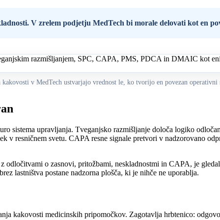
ladnosti. V zrelem podjetju MedTech bi morale delovati kot en pov
 kakovosti v MedTech ustvarjajo vrednost le, ko tvorijo en povezan operativni 
ran
uro sistema upravljanja. Tveganjsko razmišljanje določa logiko odloč
delek v resničnem svetu. CAPA resne signale pretvori v nadzorovano 
z odločitvami o zasnovi, pritožbami, neskladnostmi in CAPA, je gleda
rez lastništva postane nadzorna plošča, ki je nihče ne uporablja.
anja kakovosti medicinskih pripomočkov. Zagotavlja hrbtenico: odgovorno