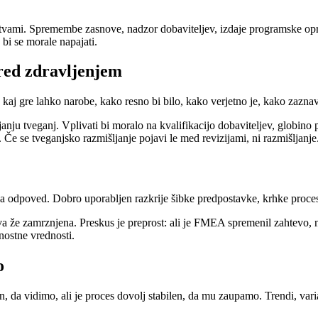
tvami. Spremembe zasnove, nadzor dobaviteljev, izdaje programske opre
 bi se morale napajati.
red zdravljenjem
 kaj gre lahko narobe, kako resno bi bilo, kako verjetno je, kako zazna
ju tveganj. Vplivati bi moralo na kvalifikacijo dobaviteljev, globino pr
 Če se tveganjsko razmišljanje pojavi le med revizijami, ni razmišljanje.
lja odpoved. Dobro uporabljen razkrije šibke predpostavke, krhke proces
a že zamrznjena. Preskus je preprost: ali je FMEA spremenil zahtevo, n
rnostne vrednosti.
o
n, da vidimo, ali je proces dovolj stabilen, da mu zaupamo. Trendi, vari