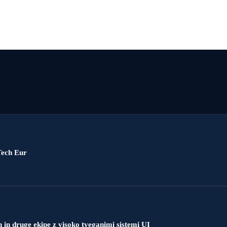
dTech Eur
in druge ekipe z visoko tveganimi sistemi UI