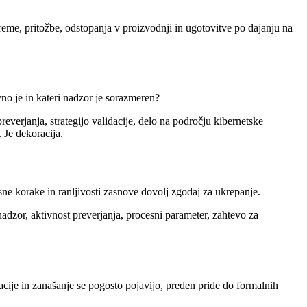
me, pritožbe, odstopanja v proizvodnji in ugotovitve po dajanju na
vno je in kateri nadzor je sorazmeren?
everjanja, strategijo validacije, delo na področju kibernetske
 Je dekoracija.
ne korake in ranljivosti zasnove dovolj zgodaj za ukrepanje.
adzor, aktivnost preverjanja, procesni parameter, zahtevo za
acije in zanašanje se pogosto pojavijo, preden pride do formalnih