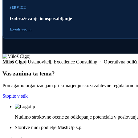
SERVICE
Izobraževanje in usposabljanje
Izvedi več →
Miloš Cigoj
Ustanovitelj, Excellence Consulting · Operativna odlično
Vas zanima ta tema?
Pomagamo organizacijam pri krmarjenju skozi zahtevne regulatorne i
Stopite v stik
Nudimo strokovne ocene za odklepanje potenciala v poslovanju,
Storitve nudi podjetje MashUp s.p.