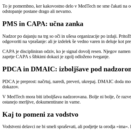
To je pomembno, ker kakovostno delo v MedTech ne sme čakati na odp
odstopanje postane drago ali nevarno.
PMS in CAPA: učna zanka
Nadzor po dajanju na trg so oči in ušesa organizacije po izdaji. Prito
odgovoriti na vprašanje: ali je izdelek še vedno varen in deluje kot p
CAPA je discipliniran odziv, ko je signal dovolj resen. Njegov namen ni
zaprtje CAPA s šibkimi dokazi je zgolj odloženo tveganje.
PDCA in DMAIC: izboljšave pod nadzorom
PDCA je preprost: načrtuj, naredi, preveri, ukrepaj. DMAIC doda močnej
dokazov.
V MedTech mora biti izboljšava nadzorovana. Bolje ni bolje, če razvel
ostanejo merljive, dokumentirane in varne.
Kaj to pomeni za vodstvo
Vodstveni delavci ne bi smeli spraševati, ali podjetje ta orodja »ima«. 