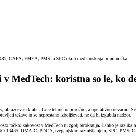
 v MedTech: koristna so le, ko d
 obrazcev in kratic. To je tehnično priročno, a operativno nevarno. Si
avljati težave in se neprestano izboljševati, ne da bi izgubila nadzor.
eprosto točko: kakovost v MedTech ni zgolj birokratija. Lahko je razlik
osti: ISO 13485, DMAIC, PDCA, tveganjskim razmišljanjem, SPC, PMS