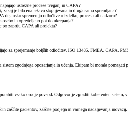
ji napajajo ustrezne procese tveganj in CAPA?
i, zakaj je bila ena težava stopnjevana in druga samo spremljana?
ejansko spremenijo odločitve o izdelku, procesu ali nadzoru?
 osebo in opredeljeno pot do ukrepanja?
ne po zaprtju CAPA ali projekta?
abljajo za sprejemanje boljših odločitev. ISO 13485, FMEA, CAPA, PM
sistem zgodnjega opozarjanja in učenja. Ekipam bi morala pomagati prej
porabiti vsako orodje povsod. Odgovor je zgraditi koherenten sistem, v
čin zaščite pacientov, zaščite podjetja in varnega nadaljevanja inovacij.