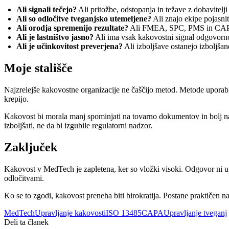
Ali signali tečejo?
Ali pritožbe, odstopanja in težave z dobavitel
Ali so odločitve tveganjsko utemeljene?
Ali znajo ekipe pojasnit
Ali orodja spremenijo rezultate?
Ali FMEA, SPC, PMS in CAPA d
Ali je lastništvo jasno?
Ali ima vsak kakovostni signal odgovorno
Ali je učinkovitost preverjena?
Ali izboljšave ostanejo izboljša
Moje stališče
Najzrelejše kakovostne organizacije ne čaščijo metod. Metode upor
krepijo.
Kakovost bi morala manj spominjati na tovarno dokumentov in bolj na 
izboljšati, ne da bi izgubile regulatorni nadzor.
Zaključek
Kakovost v MedTech je zapletena, ker so vložki visoki. Odgovor ni u
odločitvami.
Ko se to zgodi, kakovost preneha biti birokratija. Postane praktičen na
MedTech
Upravljanje kakovosti
ISO 13485
CAPA
Upravljanje tveganj
Deli ta članek