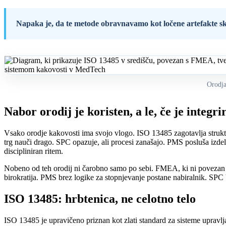
Napaka je, da te metode obravnavamo kot ločene artefakte sk
Orodja
Nabor orodij je koristen, a le, če je integri
Vsako orodje kakovosti ima svojo vlogo. ISO 13485 zagotavlja strukt
trg nauči drago. SPC opazuje, ali procesi zanašajo. PMS posluša iz
discipliniran ritem.
Nobeno od teh orodij ni čarobno samo po sebi. FMEA, ki ni povezan 
birokratija. PMS brez logike za stopnjevanje postane nabiralnik. SPC b
ISO 13485: hrbtenica, ne celotno telo
ISO 13485 je upravičeno priznan kot zlati standard za sisteme upravlj