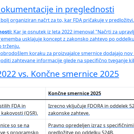
dokumentacije in preglednosti
 bolj organiziran načrt za to, kar FDA pričakuje v predložitvi.
nosti:
Kar je osnutek iz leta 2022 imenoval "Načrti za upravlj
sprememba usklajuje koncept z zakonsko zahtevo po oddelku
o trženju.
obrodošlem koraku za proizvajalce smernice dodajajo nov 
diti zahtevane informacije glede na specifično tveganje k
2022 vs. Končne smernice 2025
Končne smernice 2025
tilih FDA in
Izrecno vključuje FDORA in oddelek 5
 kakovosti (QSR).
zakonske zahteve.
rnice so se na
Pravno opredeljen izraz s specifični
ave s programsko
predložitve po oddelku 524B.