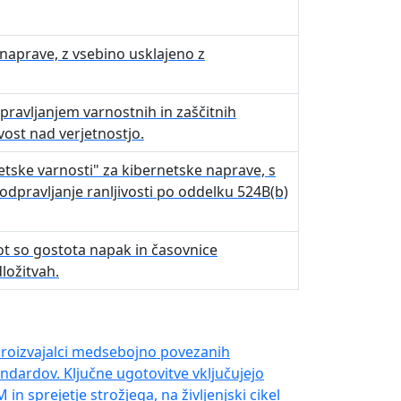
naprave, z vsebino usklajeno z
pravljanjem varnostnih in zaščitnih
vost nad verjetnostjo.
etske varnosti" za kibernetske naprave, s
odpravljanje ranljivosti po oddelku 524B(b)
kot so gostota napak in časovnice
ložitvah.
 Proizvajalci medsebojno povezanih
andardov. Ključne ugotovitve vključujejo
 sprejetje strožjega, na življenjski cikel