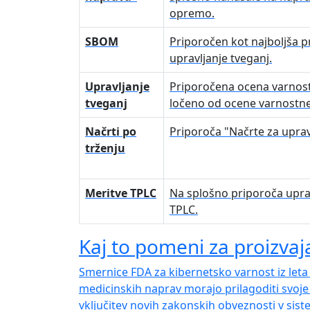
opremo.
SBOM
Priporočen kot najboljša p
upravljanje tveganj.
Upravljanje
Priporočena ocena varnos
tveganj
ločeno od ocene varnostne
Načrti po
Priporoča "Načrte za upravl
trženju
Meritve TPLC
Na splošno priporoča uprav
TPLC.
Kaj to pomeni za proizvaj
Smernice FDA za kibernetsko varnost iz leta 
medicinskih naprav morajo prilagoditi svoje 
vključitev novih zakonskih obveznosti v sist