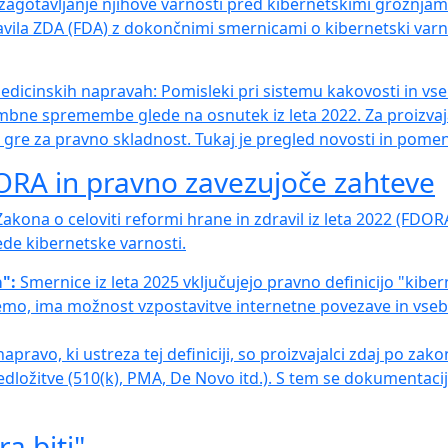
zagotavljanje njihove varnosti pred kibernetskimi grožnjam
ila ZDA (FDA) z dokončnimi smernicami o kibernetski varnost
dicinskih napravah: Pomisleki pri sistemu kakovosti in vs
mbne spremembe glede na osnutek iz leta 2022. Za proizva
gre za pravno skladnost. Tukaj je pregled novosti in pomena
RA in pravno zavezujoče zahteve
kona o celoviti reformi hrane in zdravil iz leta 2022 (FDOR
ede kibernetske varnosti.
":
Smernice iz leta 2025 vključujejo pravno definicijo "kib
o, ima možnost vzpostavitve internetne povezave in vsebuje
pravo, ki ustreza tej definiciji, so proizvajalci zdaj po zako
dložitve (510(k), PMA, De Novo itd.). S tem se dokumentacij
a biti"