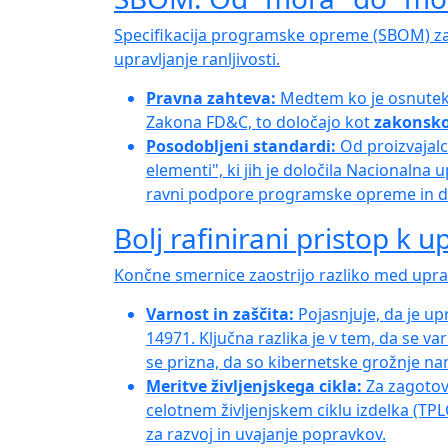
Specifikacija programske opreme (SBOM) zag
upravljanje ranljivosti.
Pravna zahteva:
Medtem ko je osnutek i
Zakona FD&C, to določajo kot
zakonsko
Posodobljeni standardi:
Od proizvajalce
elementi", ki jih je določila Nacionalna
ravni podpore programske opreme in 
Bolj rafinirani pristop k u
Končne smernice zaostrijo razliko med uprav
Varnost in zaščita:
Pojasnjuje, da je up
14971. Ključna razlika je v tem, da se v
se prizna, da so kibernetske grožnje n
Meritve življenjskega cikla:
Za zagotovi
celotnem življenjskem ciklu izdelka (TPL
za razvoj in uvajanje popravkov.