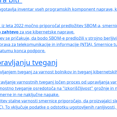
otavlja inventar vseh programskih komponent naprave, kar
z leta 2022 močno priporočal predložitev SBOM-a, smernice 
 zahtevo
za vse kibernetske naprave.
v se pričakuje, da bodo SBOM-e predložili v strojno berljivi 
 uprava za telekomunikacije in informacije (NTIA). Smernice t
datumu konca podpore.
pravljanju tveganj
ljanjem tveganj za varnost bolnikov in tveganj kibernetski
ravljanje varnostnih tveganj ločen proces od upravljanja v
arnostno tveganje osredotoča na "izkoriščljivost" grožnje in
amerne in ne naključne napake.
tev stalne varnosti smernice priporočajo, da proizvajalci sl
C). To vključuje podatke o odstotku ugotovljenih ranljivosti,