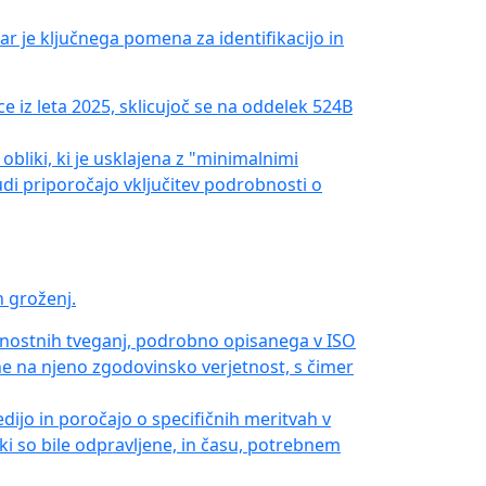
 je ključnega pomena za identifikacijo in
iz leta 2025, sklicujoč se na oddelek 524B
obliki, ki je usklajena z "minimalnimi
udi priporočajo vključitev podrobnosti o
h groženj.
arnostnih tveganj, podrobno opisanega v ISO
 ne na njeno zgodovinsko verjetnost, s čimer
edijo in poročajo o specifičnih meritvah v
 ki so bile odpravljene, in času, potrebnem