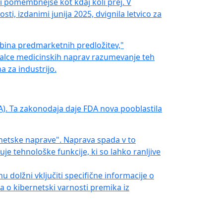
i pomembnejše kot kdaj koli prej. V
i, izdanimi junija 2025, dvignila letvico za
ebina predmarketnih predložitev,"
jalce medicinskih naprav razumevanje teh
 za industrijo.
A). Ta zakonodaja daje FDA nova pooblastila
ernetske naprave". Naprava spada v to
 tehnološke funkcije, ki so lahko ranljive
nu dolžni vključiti specifične informacije o
a o kibernetski varnosti premika iz