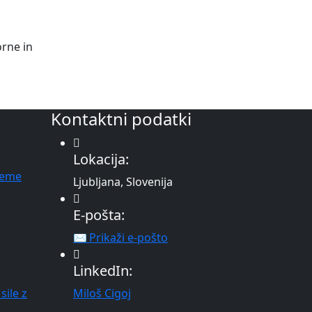
rne in
Kontaktni podatki
Lokacija:
reme
Ljubljana, Slovenija
E-pošta:
✉ Prikaži e-pošto
LinkedIn:
sile z
Miloš Cigoj