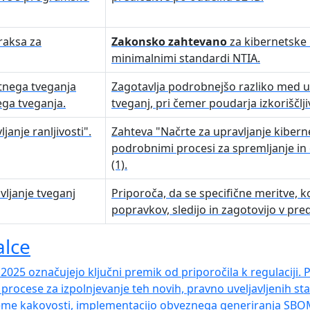
raksa za
Zakonsko zahtevano
za kibernetske 
minimalnimi standardi NTIA.
tnega tveganja
Zagotavlja podrobnejšo razliko med u
ga tveganja.
tveganj, pri čemer poudarja izkoriščlji
janje ranljivosti".
Zahteva "Načrte za upravljanje kibern
podrobnimi procesi za spremljanje in 
(1).
ljanje tveganj
Priporoča, da se specifične meritve, 
popravkov, sledijo in zagotovijo v pred
alce
2025 označujejo ključni premik od priporočila k regulaciji.
procese za izpolnjevanje teh novih, pravno uveljavljenih st
eme kakovosti, implementacijo obveznega generiranja SBOM in