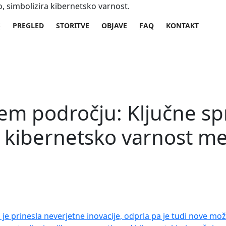
S
PREGLED
STORITVE
OBJAVE
FAQ
KONTAKT
vem področju: Ključne 
 kibernetsko varnost me
je prinesla neverjetne inovacije, odprla pa je tudi nove mo