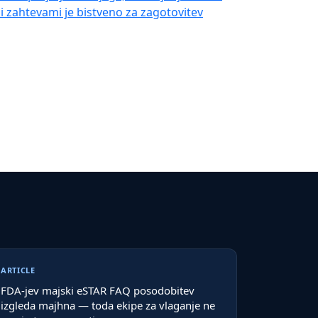
 zahtevami je bistveno za zagotovitev
ARTICLE
FDA-jev majski eSTAR FAQ posodobitev
izgleda majhna — toda ekipe za vlaganje ne