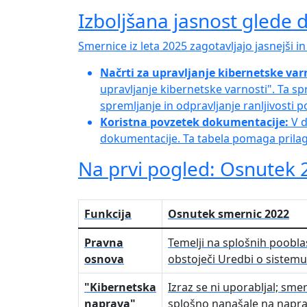
Izboljšana jasnost glede 
Smernice iz leta 2025 zagotavljajo jasnejši in
Načrti za upravljanje kibernetske var
upravljanje kibernetske varnosti". Ta 
spremljanje in odpravljanje ranljivosti p
Koristna povzetek dokumentacije:
V d
dokumentacije. Ta tabela pomaga prilago
Na prvi pogled: Osnutek 
Funkcija
Osnutek smernic 2022
Pravna
Temelji na splošnih pooblas
osnova
obstoječi Uredbi o sistemu
"Kibernetska
Izraz se ni uporabljal; sme
naprava"
splošno nanašale na napr