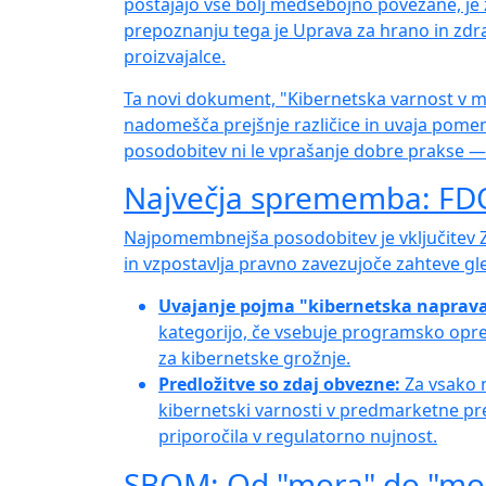
postajajo vse bolj medsebojno povezane, je 
prepoznanju tega je Uprava za hrano in zdrav
proizvajalce.
Ta novi dokument, "Kibernetska varnost v me
nadomešča prejšnje različice in uvaja pome
posodobitev ni le vprašanje dobre prakse — 
Največja sprememba: FDO
Najpomembnejša posodobitev je vključitev Za
in vzpostavlja pravno zavezujoče zahteve gl
Uvajanje pojma "kibernetska naprava
kategorijo, če vsebuje programsko oprem
za kibernetske grožnje.
Predložitve so zdaj obvezne:
Za vsako na
kibernetski varnosti v predmarketne pre
priporočila v regulatorno nujnost.
SBOM: Od "mora" do "mor