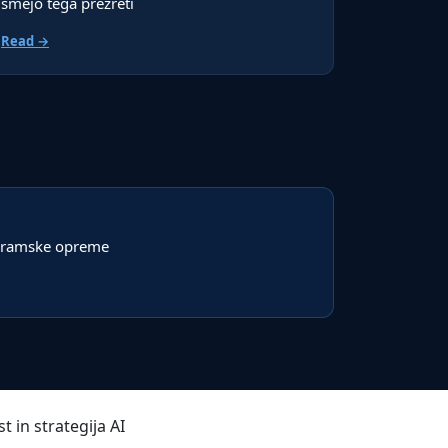
smejo tega prezreti
Read →
ogramske opreme
 in strategija AI