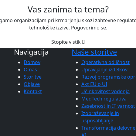
Vas zanima ta tema?
amo organizacijam pri krmarjenju skozi zahtevne regulato
tehnološke izzive. Pogovorimo se.
Stopite v stik
Navigacija
Naše storitve
Domov
Operativna odličnost
O nas
Upravljanje izdelkov
Storitve
Razvoj programske op
Objave
Akt EU o UI
Kontakt
Učinkovitost vodenja
MedTech regulativa
Zasebnost in IT varnost
Izobraževanje in
usposabljanje
Transformacija delovne 
AI