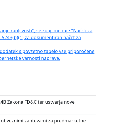
anje ranljivosti", se zdaj imenuje "Načrti za
 524B(b)(1) za dokumentiran načrt za
dodatek s povzetno tabelo vse priporočene
ibernetske varnosti naprave.
24B Zakona FD&C ter ustvarja nove
mi obveznimi zahtevami za predmarketne