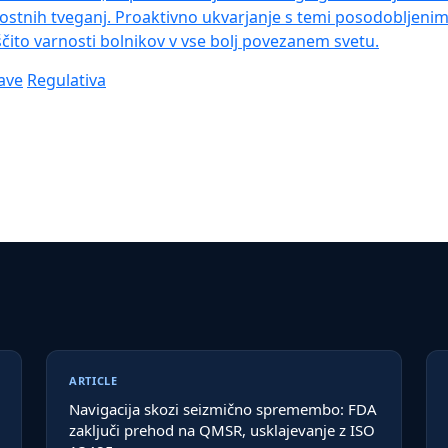
stnih tveganj. Proaktivno ukvarjanje s temi posodobljenimi
čito varnosti bolnikov v vse bolj povezanem svetu.
ave
Regulativa
ARTICLE
Navigacija skozi seizmično spremembo: FDA
zaključi prehod na QMSR, usklajevanje z ISO