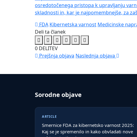
osredotočenega pristopa k upravljanju varno
skladnosti in, kar je najpomembnejše, za zaš
FDA
Kibernetska varnost
Medicinske napr
Deli ta članek
0
DELITEV
Prejšnja objava
Naslednja objava
Sorodne objave
ARTICLE
Smernice FDA za kibernetsko varnost 2025:
Kaj se je spremenilo in kako obvladati nove