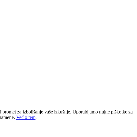
ati promet za izboljšanje vaše izkušnje. Uporabljamo nujne piškotke za
e namene.
Več o tem
.