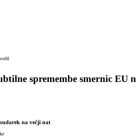
ubtilne spremembe smernic EU na
oudarek na večji nat
ske