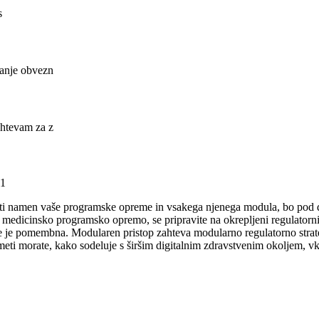
s
vanje obvezn
ahtevam za z
 1
ti namen vaše programske opreme in vsakega njenega modula, bo pod 
medicinsko programsko opremo, se pripravite na okrepljeni regulatorni n
 je pomembna. Modularen pristop zahteva modularno regulatorno strate
eti morate, kako sodeluje s širšim digitalnim zdravstvenim okoljem, 