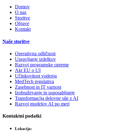
Domov
O nas
Storitve
Objave
Kontakt
Naše storitve
Operativna odličnost
Upravljanje izdelkov
Razvoj programske opreme
Akt EU o UI
Učinkovitost vodenja
MedTech regulativa
Zasebnost in IT varnost
Izobraževanje in usposabljanje
Transformacija delovne sile z AI
Razvoj modelov AI po meri
Kontaktni podatki
Lokacija: