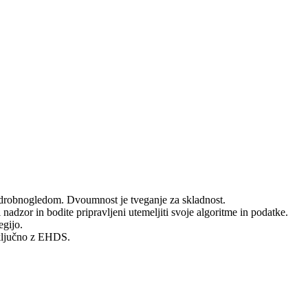
drobnogledom. Dvoumnost je tveganje za skladnost.
adzor in bodite pripravljeni utemeljiti svoje algoritme in podatke.
gijo.
vključno z EHDS.