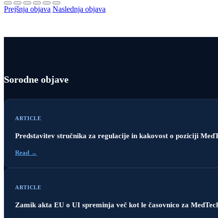
Prejšnja objava
Naslednja objava
Sorodne objave
ARTICLE
Predstavitev stručnika za regulacije in kakovost o poziciji Me
Read →
ARTICLE
Zamik akta EU o UI spreminja več kot le časovnico za MedTech 