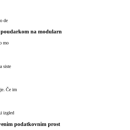
no de
 s poudarkom na modularn
 o mo
a siste
je. Če im
i izgled
venim podatkovnim prost