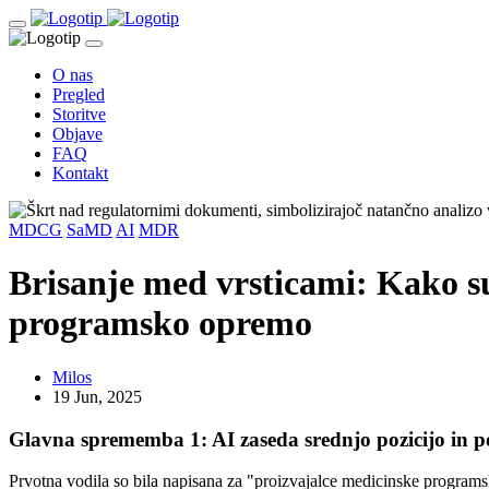
O nas
Pregled
Storitve
Objave
FAQ
Kontakt
MDCG
SaMD
AI
MDR
Brisanje med vrsticami: Kako s
programsko opremo
Milos
19 Jun, 2025
Glavna sprememba 1: AI zaseda srednjo pozicijo in p
Prvotna vodila so bila napisana za "proizvajalce medicinske program