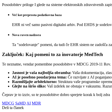
Posodobitev priloge I glede na sisteme elektronskih zdravstvenih zapi
Več kot preprosta podatkovna baza
EHR ni več samo pasivni digitalni arhiv. Pod EHDS je sodelo
Nova raven nadzora
Ta "sodelovanje" pomeni, da tudi če EHR sistem ne zadošča z
Zaključek: Kaj pomeni to za inovatorje MedTech
Te neznatne, vendar pomembne posodobitve v MDCG 2019-11 Rev.
Jasnost je vaša najboljša obramba:
Vaša dokumentacija, zlas
AI je posebno poudarjena tema:
Če razvijate z AI poganjano 
Razmišljajte arhitekturno:
Struktura vaše programske opreme
Glejte na širšo sliko:
Vaš izdelek ne obstaja v vakuumu. Razum
Čeprav je to izziv, so te posodobitve dobro sprejete korak k bolj zdra
MDCG
SaMD
AI
MDR
Deli ta članek