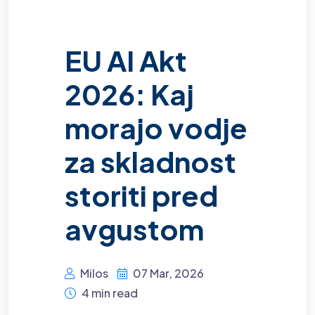
EU AI Akt
2026: Kaj
morajo vodje
za skladnost
storiti pred
avgustom
Milos
07 Mar, 2026
4 min read