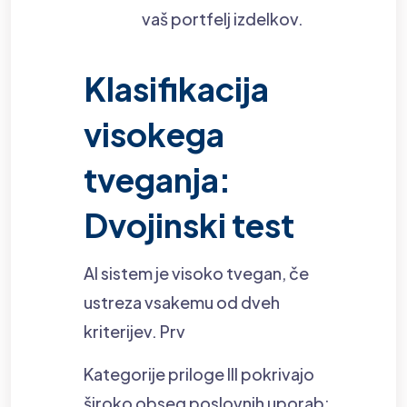
vaš portfelj izdelkov.
Klasifikacija
visokega
tveganja:
Dvojinski test
AI sistem je visoko tvegan, če
ustreza vsakemu od dveh
kriterijev. Prv
Kategorije priloge III pokrivajo
široko obseg poslovnih uporab: