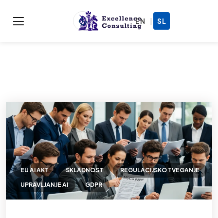
|
EN
SL
EU AI AKT
SKLADNOST
REGULACIJSKO TVEGANJE
UPRAVLJANJE AI
GDPR