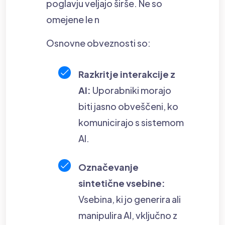
poglavju veljajo širše. Ne so
omejene le n
Osnovne obveznosti so:
Razkritje interakcije z
AI:
Uporabniki morajo
biti jasno obveščeni, ko
komunicirajo s sistemom
AI.
Označevanje
sintetične vsebine:
Vsebina, ki jo generira ali
manipulira AI, vključno z