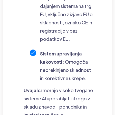
dajanjem sistema na trg
EU, vključno z izjavo EU o
skladnosti, oznako CE in
registracijo v bazi
podatkov EU.
Sistem upravljanja
kakovosti:
Omogoča
neprekinjeno skladnost
in korektivne ukrepe.
Uvajalci
morajo visoko tvegane
sisteme AI uporabljati strogo v
skladu z navodili ponudnika in
izvajati tehnične in