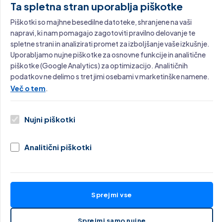
Ta spletna stran uporablja piškotke
Piškotki so majhne besedilne datoteke, shranjene na vaši
Kontaktni Podatki
napravi, ki nam pomagajo zagotoviti pravilno delovanje te
spletne strani in analizirati promet za izboljšanje vaše izkušnje.
Uporabljamo nujne piškotke za osnovne funkcije in analitične
Lokacija:
piškotke (Google Analytics) za optimizacijo. Analitičnih
Ljubljana, Slovenija
podatkov ne delimo s tretjimi osebami v marketinške namene.
Več o tem
.
E-Pošta:
✉ Prikaži e-pošto
Nujni piškotki
LinkedIn:
Miloš Cigoj
Analitični piškotki
Sprejmi vse
Sprejmi samo nujne