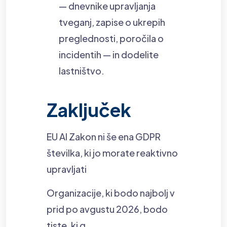
— dnevnike upravljanja
tveganj, zapise o ukrepih
preglednosti, poročila o
incidentih — in dodelite
lastništvo.
Zaključek
EU AI Zakon ni še ena GDPR
številka, ki jo morate reaktivno
upravljati
Organizacije, ki bodo najbolj v
prid po avgustu 2026, bodo
tiste, ki g