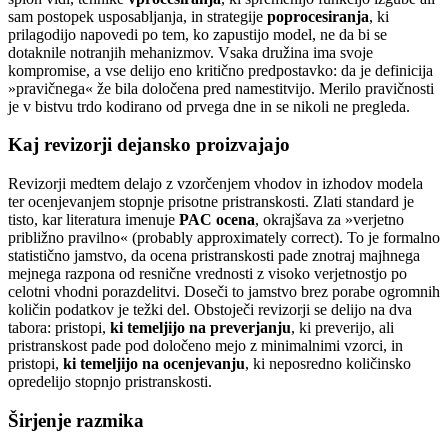
sam postopek usposabljanja, in strategije
poprocesiranja
, ki
prilagodijo napovedi po tem, ko zapustijo model, ne da bi se
dotaknile notranjih mehanizmov. Vsaka družina ima svoje
kompromise, a vse delijo eno kritično predpostavko: da je definicija
»pravičnega« že bila določena pred namestitvijo. Merilo pravičnosti
je v bistvu trdo kodirano od prvega dne in se nikoli ne pregleda.
Kaj revizorji dejansko proizvajajo
Revizorji medtem delajo z vzorčenjem vhodov in izhodov modela
ter ocenjevanjem stopnje prisotne pristranskosti. Zlati standard je
tisto, kar literatura imenuje
PAC ocena
, okrajšava za »verjetno
približno pravilno« (probably approximately correct). To je formalno
statistično jamstvo, da ocena pristranskosti pade znotraj majhnega
mejnega razpona od resnične vrednosti z visoko verjetnostjo po
celotni vhodni porazdelitvi. Doseči to jamstvo brez porabe ogromnih
količin podatkov je težki del. Obstoječi revizorji se delijo na dva
tabora: pristopi,
ki temeljijo na preverjanju
, ki preverijo, ali
pristranskost pade pod določeno mejo z minimalnimi vzorci, in
pristopi,
ki temeljijo na ocenjevanju
, ki neposredno količinsko
opredelijo stopnjo pristranskosti.
Širjenje razmika