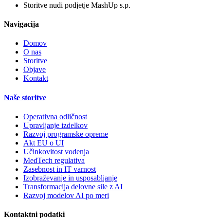
Storitve nudi podjetje MashUp s.p.
Navigacija
Domov
O nas
Storitve
Objave
Kontakt
Naše storitve
Operativna odličnost
Upravljanje izdelkov
Razvoj programske opreme
Akt EU o UI
Učinkovitost vodenja
MedTech regulativa
Zasebnost in IT varnost
Izobraževanje in usposabljanje
Transformacija delovne sile z AI
Razvoj modelov AI po meri
Kontaktni podatki