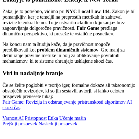
Zakaj je to potrebno, vidimo pri
NYC Local Law 144
. Zakon je bil
pomanjkljiv, ker je temeljil na preprostih metrikah in zahteval
revizije le enkrat letno. To je ustvarilo »kulturo kljukanja« brez
zagotavljanja dolgoročne pravičnosti.
Fair Game
predlaga
dinamično perspektivo, ki preseže te »statične posnetke«.
Na koncu nam ta študija kaže, da je pravičnost mogoče
preoblikovati kot
problem dinamičnih sistemov
. Gre manj za
definiranje pravilne metrike in bolj za oblikovanje povratnih
mehanizmov, ki te sisteme ohranjajo usklajene skozi čas.
Viri in nadaljnje branje
Če se želite poglobiti v teorijo iger, formalne dokaze ali taksonomijo
obstoječih revizorjev, ki so jih sestavili avtorji, si lahko celoten
prispevek prenesete tukaj:
Fair Game: Revizija in odstranjevanje pristranskosti algoritmov AI
skozi čas
.
Varnost AI
Pristopnost
Etika
Učenje mašin
Prejšnji prispevek
Naslednji prispevek