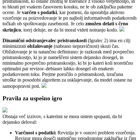
pristranskosti, ki ostane znotraj te tolerance z visoko verjetnostjo, in
to hkrati pri vsakem časovnem koraku, ne le ob zaključku paketne
ocene. Je
varčen s podatki
, kar pomeni, da uporablja aktivno
vzorčenje za poizvedovanje le po najbolj informativnih podatkovnih
točkah ob spoštovanju zasebnosti. Je celo
zmožen delati s črno
skrinjico
, torej deluje, ne da bi moral videti notranjo kodo.
Dinamični odstranjevalec pristranskosti
(Igralec 2) ima en cilj:
minimizirati
obžalovanje
(nabrano nepravičnost) skozi čas.
Obžalovanje je tu natančno definirano: je razkorak med povprečno
pristranskostjo, ki jo je nameščeni sistem dejansko dosegel, in
minimalno povprečno pristranskostjo, ki bi jo kateri koli teoretično
optimalni par revizor–debiaser lahko dosegel ob enakem
podatkovnem toku. Prejme poročilo o pristranskosti, izračuna
stroške in posodobi algoritem za usklajevanje, da model ostane na
samopopravni poti.
Pravila za uspešno igro
Obstaja več izzivov, s katerimi se mora sistem spopasti, da bi
dejansko deloval:
Varčnost s podatki:
Revizija je v osnovi problem vzorčenja.
Revizor mora doseči statistično verodostojne zaključke iz čim