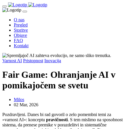
O nas
Pregled
Storitve
Objave
FAQ
Kontakt
Varnost AI
Pristopnost
Inovacija
Fair Game: Ohranjanje AI v
pomikajočem se svetu
Milos
02 Mar, 2026
Pozdravljeni. Danes bi rad govoril o zelo pomembni temi za
»varnost AI«: konceptu
pravičnosti
. S tem mislimo na sposobnost
sistema, da prenese premike v porazdelitvi in sistematične