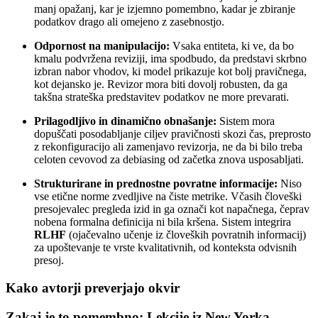
manj opažanj, kar je izjemno pomembno, kadar je zbiranje
podatkov drago ali omejeno z zasebnostjo.
Odpornost na manipulacijo:
Vsaka entiteta, ki ve, da bo
kmalu podvržena reviziji, ima spodbudo, da predstavi skrbno
izbran nabor vhodov, ki model prikazuje kot bolj pravičnega,
kot dejansko je. Revizor mora biti dovolj robusten, da ga
takšna strateška predstavitev podatkov ne more prevarati.
Prilagodljivo in dinamično obnašanje:
Sistem mora
dopuščati posodabljanje ciljev pravičnosti skozi čas, preprosto
z rekonfiguracijo ali zamenjavo revizorja, ne da bi bilo treba
celoten cevovod za debiasing od začetka znova usposabljati.
Strukturirane in prednostne povratne informacije:
Niso
vse etične norme zvedljive na čiste metrike. Včasih človeški
presojevalec pregleda izid in ga označi kot napačnega, čeprav
nobena formalna definicija ni bila kršena. Sistem integrira
RLHF
(ojačevalno učenje iz človeških povratnih informacij)
za upoštevanje te vrste kvalitativnih, od konteksta odvisnih
presoj.
Kako avtorji preverjajo okvir
Zakaj je to pomembno: Lekcije iz New Yorka