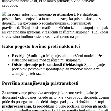
napovedno neenakosti, ki se lahko prikradejo v odločitvene
cevovode.
Ta pojav splošno imenujemo
pristranskost
. Ne statistična
pristranskost ocenjevalca in ne optimizacijska pristranskost, te sta
drugačni. Tu govorimo o socialni/skupinski pristranskosti
pravičnosti. Težnja k sistematično različnim izidom, stopnjam napak
ali verjetnostim sprejema v različnih zaščitenih skupinah. Tudi kadar
se zavestno trudimo sistem zasnovati ravno nasprotno.
Kako pogosto borimo proti naklonitvi
Revizija (Auditing):
Merjenje, ali nameščeni model kaže
statistične razlike med zaščitenimi skupinami.
Odstranjevanje pristranskosti (Debiasing):
Spreminjanje
podatkov, postopka usposabljanja ali izhodov modela za
zmanjšanje teh razlik.
Površina zmanjševanja pristranskosti
Za razumevanje prispevka avtorjev je koristno vedeti, kako je
debiasing videti danes. Glede na to, kje v cevovodu strojnega učenja
pride do posega, metode debiasinga spadajo v tri družine: pristopi
predprocesiranja
, ki preoblikujejo učne podatke, preden jih model
sploh vidi, tehnike
vprocesiranja
, ki spremenijo funkcijo izgube ali