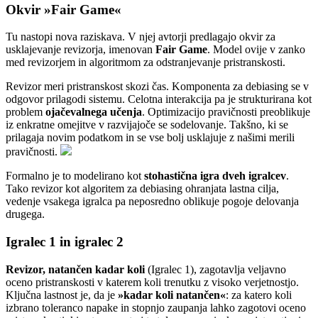
Okvir »Fair Game«
Tu nastopi nova raziskava. V njej avtorji predlagajo okvir za
usklajevanje revizorja, imenovan
Fair Game
. Model ovije v zanko
med revizorjem in algoritmom za odstranjevanje pristranskosti.
Revizor meri pristranskost skozi čas. Komponenta za debiasing se v
odgovor prilagodi sistemu. Celotna interakcija pa je strukturirana kot
problem
ojačevalnega učenja
. Optimizacijo pravičnosti preoblikuje
iz enkratne omejitve v razvijajoče se sodelovanje. Takšno, ki se
prilagaja novim podatkom in se vse bolj usklajuje z našimi merili
pravičnosti.
Formalno je to modelirano kot
stohastična igra dveh igralcev
.
Tako revizor kot algoritem za debiasing ohranjata lastna cilja,
vedenje vsakega igralca pa neposredno oblikuje pogoje delovanja
drugega.
Igralec 1 in igralec 2
Revizor, natančen kadar koli
(Igralec 1), zagotavlja veljavno
oceno pristranskosti v katerem koli trenutku z visoko verjetnostjo.
Ključna lastnost je, da je
»kadar koli natančen«
: za katero koli
izbrano toleranco napake in stopnjo zaupanja lahko zagotovi oceno