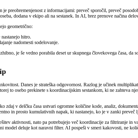
e preobremenjenost z informacijami: preveč sporočil, preveč posodobitev,
seba, dodana v ekipo ali na sestanek. In AI, brez prenove načina delov
tejo geometrično:
 nastanejo hitro.
ajanje nadomesti sodelovanje.
zhibno, je še vedno porabila deset ur skupnega človekovega časa, da so 
ip
inkovitost. Danes je strateška odgovornost. Razlog je učinek multiplika
Ko torej to osebo prekinete s koordinacijskim sestankom, ki ne zahteva n
ko zdaj v delčku časa ustvari ogromne količine kode, analiz, dokumenta
rentno in prosto kumulativnih napak, ki nastanejo, ko je v zanki preveč l
tev aktivnosti, nato pa potrebujejo več koordinacije za filtriranje in va
i model deluje kot naravni filter. AI pospeši v smeri kakovosti, ne koli