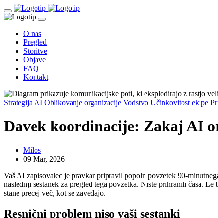
O nas
Pregled
Storitve
Objave
FAQ
Kontakt
Strategija AI
Oblikovanje organizacije
Vodstvo
Učinkovitost ekipe
Pr
Davek koordinacije: Zakaj AI oro
Milos
09 Mar, 2026
Vaš AI zapisovalec je pravkar pripravil popoln povzetek 90-minutnega se
naslednji sestanek za pregled tega povzetka. Niste prihranili časa. Le 
stane precej več, kot se zavedajo.
Resnični problem niso vaši sestanki