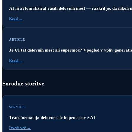
AI ni avtomatiziral vaših delovnih mest — razkril je, da nikoli n
Read →
ARTICLE
Je UI tat delovnih mest ali supermoč? Vpogled v vpliv generati
Read →
Sorodne storitve
SERVICE
Transformacija delovne sile in procesov z AI
Izvedi več →