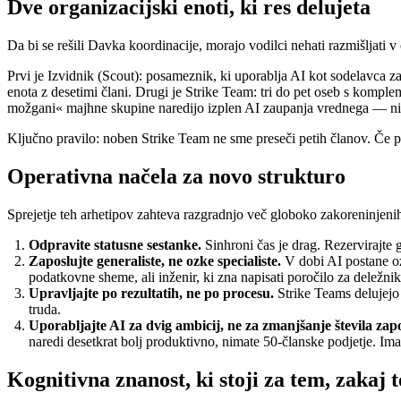
Dve organizacijski enoti, ki res delujeta
Da bi se rešili Davka koordinacije, morajo vodilci nehati razmišljati v 
Prvi je Izvidnik (Scout): posameznik, ki uporablja AI kot sodelavca z
enota z desetimi člani. Drugi je Strike Team: tri do pet oseb s komp
možgani« majhne skupine naredijo izplen AI zaupanja vrednega — ni raz
Ključno pravilo: noben Strike Team ne sme preseči petih članov. Če pro
Operativna načela za novo strukturo
Sprejetje teh arhetipov zahteva razgradnjo več globoko zakoreninjenih 
Odpravite statusne sestanke.
Sinhroni čas je drag. Rezervirajte 
Zaposlujte generaliste, ne ozke specialiste.
V dobi AI postane ozk
podatkovne sheme, ali inženir, ki zna napisati poročilo za deležnik
Upravljajte po rezultatih, ne po procesu.
Strike Teams delujejo 
truda.
Uporabljajte AI za dvig ambicij, ne za zmanjšanje števila zap
naredi desetkrat bolj produktivno, nimate 50-članske podjetje. Imat
Kognitivna znanost, ki stoji za tem, zakaj t