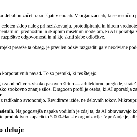
oddelkih in začeti razmišljati v enotah. V organizacijah, ki se resnično p
a celoten sklop nalog pri raziskovanju, prototiipiranju in hitrem vred
lementarnimi prednostmi in skupnim miselnim modelom, ki AI uporablja z
pršitve odgovornosti in ni kje skriti slabe odločitve.
jekt preseže ta obseg, je pravilen odziv razgraditi ga v neodvisne podo
korporativnih navad. To so premiki, ki res štejejo:
ga za odločitve z visoko pasovno širino — arhitekturne preglede, stratešk
o strokovno znanje silos. Dragocen profil je oseba, ki AI uporablja za
e.
z radikalno avtonomijo. Revidirате izide, ne delovnih tokov. Mikrouprav
oslenih.
Najpogostejša napaka vodilnih je zdaj ta, da AI obravnavajo ko
e produktivno kapaciteto 5.000-članske organizacije. Vprašanje je, ali st
o deluje