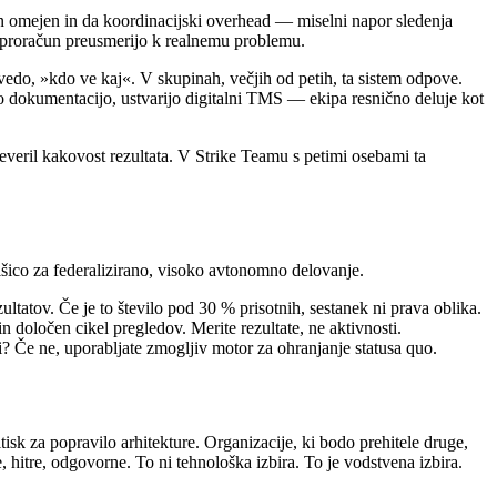
in omejen in da koordinacijski overhead — miselni napor sledenja
ni proračun preusmerijo k realnemu problemu.
edo, »kdo ve kaj«. V skupinah, večjih od petih, ta sistem odpove.
 dokumentacijo, ustvarijo digitalni TMS — ekipa resnično deluje kot
everil kakovost rezultata. V Strike Teamu s petimi osebami ta
išico za federalizirano, visoko avtonomno delovanje.
ltatov. Če je to število pod 30 % prisotnih, sestanek ni prava oblika.
in določen cikel pregledov. Merite rezultate, ne aktivnosti.
či? Če ne, uporabljate zmogljiv motor za ohranjanje statusa quo.
isk za popravilo arhitekture. Organizacije, ki bodo prehitele druge,
ne, hitre, odgovorne. To ni tehnološka izbira. To je vodstvena izbira.