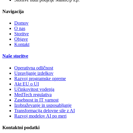
Navigacija
Domov
O nas
Storitve
Objave
Kontakt
Naše storitve
Operativna odličnost
Upravljanje izdelkov
Razvoj programske opreme
Akt EU o UI
Učinkovitost vodenja
MedTech regulativa
Zasebnost in IT varnost
Izobraževanje in usposabljanje
Transformacija delovne sile z AI
Razvoj modelov AI po meri
Kontaktni podatki