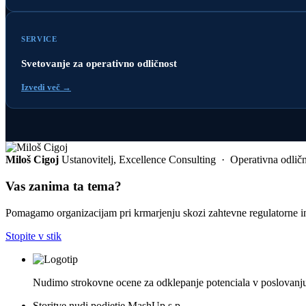
SERVICE
Svetovanje za operativno odličnost
Izvedi več →
Miloš Cigoj
Ustanovitelj, Excellence Consulting · Operativna odlično
Vas zanima ta tema?
Pomagamo organizacijam pri krmarjenju skozi zahtevne regulatorne i
Stopite v stik
Nudimo strokovne ocene za odklepanje potenciala v poslovanju,
Storitve nudi podjetje MashUp s.p.