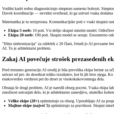
Vodilni kadri redno diagnosticirajo simptom namesto bolezni. Simptom j
Davek koordinacije — nevidni overhead, ki ga ustvari vsaka dodatna o
Matematika je tu neizprosna. Komunikacijske poti v vsaki skupini ras
Ekipa 5 oseb:
10 poti. Vsi delijo skupni miselni model. Odločitve
Ekipa 20 oseb:
190 poti. Skupni model se sesuje. Enosmerno odd
"Hitra sinhronizacija" za oddelek z 20 člani, četudi jo AI povzame bre
AI. To je arhitekturni problem.
Zakaj AI povečuje strošek prezasedenih ek
Pred trenutno generacijo AI orodij je bila prevelika ekipa breme za uč
ustvari od pet- do desetkrat toliko rezultatov, kot bi jih brez njega. 
enakovredno vrednost pet do deset ur visokokakovostnega dela.
Obstaja še drugi problem. AI je naredil obseg poceni. Vsaka ekipa lah
zmožnost ustvarjati delo, ki je arhitekturno zanesljivo, strateško kohe
Velike ekipe (20+)
optimizirajo za obseg. Uporabljajo AI za pospeši
Majhne ekipe (največ 5)
optimizirajo za pravilnost. Skupni miseln