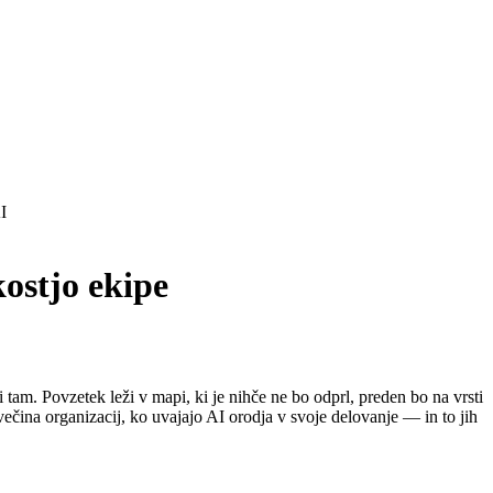
kostjo ekipe
i tam. Povzetek leži v mapi, ki je nihče ne bo odprl, preden bo na vrsti
 večina organizacij, ko uvajajo AI orodja v svoje delovanje — in to jih