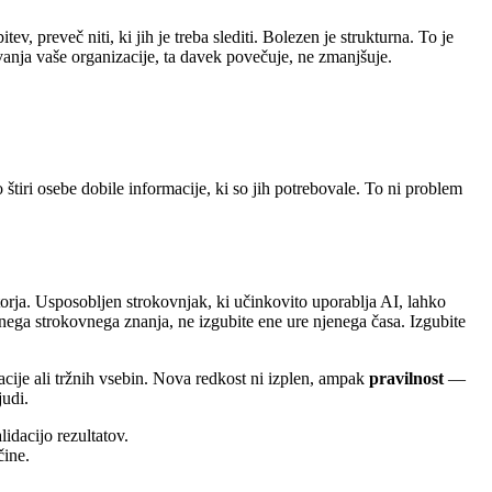
 preveč niti, ki jih je treba slediti. Bolezen je strukturna. To je
anja vaše organizacije, ta davek povečuje, ne zmanjšuje.
štiri osebe dobile informacije, ki so jih potrebovale. To ni problem
torja. Usposobljen strokovnjak, ki učinkovito uporablja AI, lahko
jenega strokovnega znanja, ne izgubite ene ure njenega časa. Izgubite
cije ali tržnih vsebin. Nova redkost ni izplen, ampak
pravilnost
—
judi.
lidacijo rezultatov.
čine.