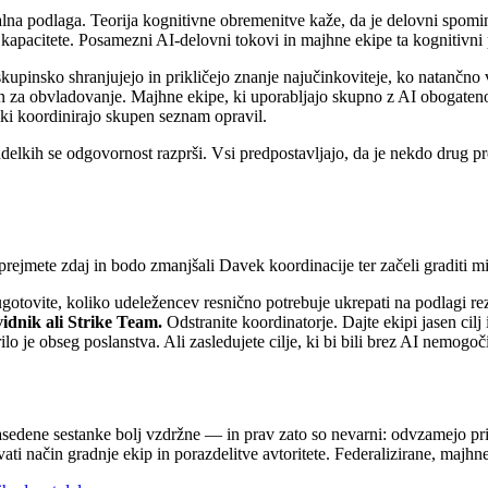
ovalna podlaga. Teorija kognitivne obremenitve kaže, da je delovni spom
te kapacitete. Posamezni AI-delovni tokovi in majhne ekipe ta kognitiv
pinsko shranjujejo in prikličejo znanje najučinkoviteje, ko natančno v
 za obvladovanje. Majhne ekipe, ki uporabljajo skupno z AI obogateno
 ki koordinirajo skupen seznam opravil.
delkih se odgovornost razprši. Vsi predpostavljajo, da je nekdo drug pr
prejmete zdaj in bodo zmanjšali Davek koordinacije ter začeli graditi m
otovite, koliko udeležencev resnično potrebuje ukrepati na podlagi rezu
vidnik ali Strike Team.
Odstranite koordinatorje. Dajte ekipi jasen cilj 
lo je obseg poslanstva. Ali zasledujete cilje, ki bi bili brez AI nemogo
asedene sestanke bolj vzdržne — in prav zato so nevarni: odvzamejo prit
kovati način gradnje ekip in porazdelitve avtoritete. Federalizirane, majh