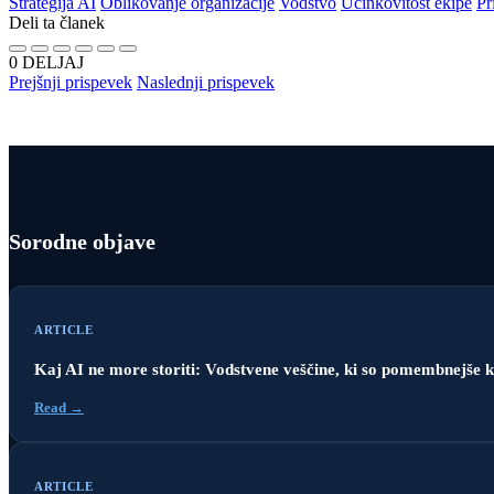
Strategija AI
Oblikovanje organizacije
Vodstvo
Učinkovitost ekipe
Pr
Deli ta članek
0
DELJAJ
Prejšnji prispevek
Naslednji prispevek
Sorodne objave
ARTICLE
Kaj AI ne more storiti: Vodstvene veščine, ki so pomembnejše k
Read →
ARTICLE