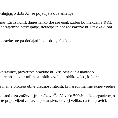
rilagajajo dobi AI, se pojavljata dva arhetipa.
notenju. En Izvidnik danes lahko doseže enak izplen kot nekdanja R&D-
a vzajemno preverjanje, iteracijo in nadzor kakovosti. Prav »skupni
pravke, ne pa dodajati ljudi obstoječi ekipi.
e zasuke, preveritve pravilnosti. Vse ostalo je asinhrono.
 premostitev lastnih znanjskih vrzeli — oblikovalec, ki bere
ljanje procesa ubije prednost hitrosti, ki naredi majhne ekipe vredne
t orodje za zniževanje stroškov. Če AI vašo 500-člansko organizacijo
e pripravljeni zastaviti poslanstvo, dovolj veliko, da to upraviči.