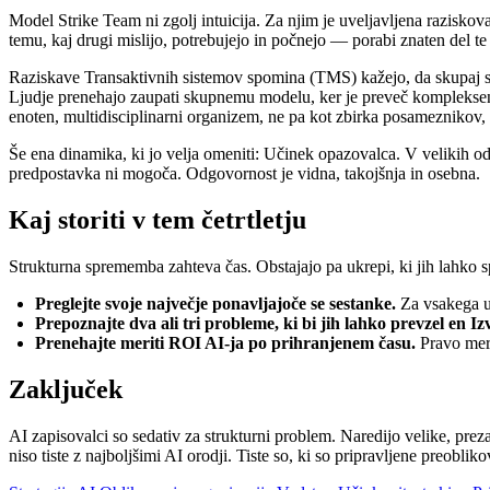
Model Strike Team ni zgolj intuicija. Za njim je uveljavljena razisk
temu, kaj drugi mislijo, potrebujejo in počnejo — porabi znaten del 
Raziskave Transaktivnih sistemov spomina (TMS) kažejo, da skupaj sku
Ljudje prenehajo zaupati skupnemu modelu, ker je preveč kompleksen
enoten, multidisciplinarni organizem, ne pa kot zbirka posameznikov,
Še ena dinamika, ki jo velja omeniti: Učinek opazovalca. V velikih od
predpostavka ni mogoča. Odgovornost je vidna, takojšnja in osebna.
Kaj storiti v tem četrtletju
Strukturna sprememba zahteva čas. Obstajajo pa ukrepi, ki jih lahko s
Preglejte svoje največje ponavljajoče se sestanke.
Za vsakega ug
Prepoznajte dva ali tri probleme, ki bi jih lahko prevzel en Iz
Prenehajte meriti ROI AI-ja po prihranjenem času.
Pravo meri
Zaključek
AI zapisovalci so sedativ za strukturni problem. Naredijo velike, prez
niso tiste z najboljšimi AI orodji. Tiste so, ki so pripravljene preobli