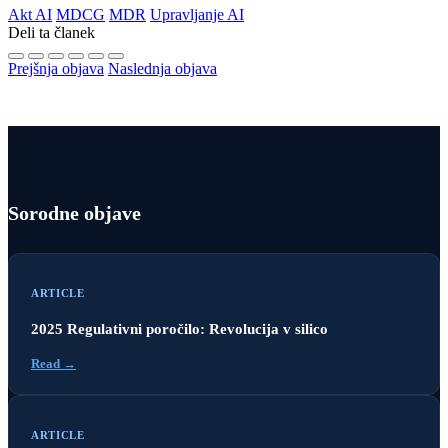
Akt AI
MDCG
MDR
Upravljanje AI
Deli ta članek
Prejšnja objava
Naslednja objava
Sorodne objave
ARTICLE
2025 Regulativni poročilo: Revolucija v silico
Read →
ARTICLE