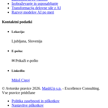
Izobraževanje in usposabljanje
Transformacija delovne sile z AI
Razvoj modelov AI po meri
Kontaktni podatki
Lokacija:
Ljubljana, Slovenija
E-pošta:
✉ Prikaži e-pošto
LinkedIn:
Miloš Cigoj
© Avtorske pravice 2026.
MashUp s.p.
- Excellence Consulting.
Vse pravice pridržane
Politika zasebnosti in piškotkov
Nastavitve piškotkov