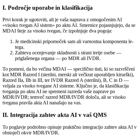
I. Področje uporabe in klasifikacija
Prvi korak je ugotoviti, ali je vaša naprava z omogočenim AI
»visoko tvegan AI sistem« po aktu AI. Smernice pojasnjujejo, da se
MDAI šteje za visoko tvegan, če izpolnjuje dva pogoja:
Je medicinski pripomoček sam ali varnostna komponenta le-
tega.
Zahteva ocenjevanje skladnosti s strani tretje osebe —
priglašenega organa — po MDR ali IVDR.
To pomeni, da bo večina MDAI — specifično tisti, ki so razvrščeni
kot MDR Razred I (sterilni, merski ali večkrat uporabljen kirurški),
Razred IIa, IIb in III, ter IVDR Razred A (sterilni), B, C in D —
veljala za visoko tvegane AI sisteme. Ključno je, da klasifikacija
tveganja po aktu AI ne spremeni razreda vaše naprave po
MDR/IVDR; temveč razred MDR/IVDR določa, ali se visoko
tvegana pravila akta AI nanašajo na vas.
II. Integracija zahtev akta AI v vaš QMS
To poglavje podrobno opisuje praktično integracijo zahtev akta AI v
obstoječi okvir MDR/IVDR.