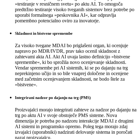
»testiranje v resničnem svetu« po aktu AI. To omogoča
predtržno testiranje visoko tveganih sistemov brez potrebe po
uporabi formalnega »peskovnika AI«, kar odpravlja
pomembno potencialno oviro za inovatorje.
Skladnost in bistvene spremembe
Za visoko tvegane MDAI bo priglašeni organ, ki ocenjuje
napravo po MDR/IVDR, prav tako ocenil skladnost z
zahtevami akta AI. Akt AI uvaja lastno definicijo »bistvene
spremembe«, ki bo sprožila novo ocenjevanje skladnosti.
Vendar spremembe pri AI sistemih, ki se po dajanju na trg
neprekinjeno učijo in so bile vnaprej določene in ocenjene
med začetnim ocenjevanjem skladnosti, ne bodo štele za
»bistvene«.
Integrirani nadzor po dajanju na trg (PMS)
Proizvajalci morajo integrirati zahteve za nadzor po dajanju na
trg po aktu AI v svoje obstoječe PMS sisteme. Nova
dimenzija je potreba po nadzoru interakcije MDAI z drugimi
AI sistemi in programsko opremo. Poleg tega morajo zdaj
izvajalci (uporabniki) nadzirati delovanje sistema in poročati
nazaj proizvajalcu.