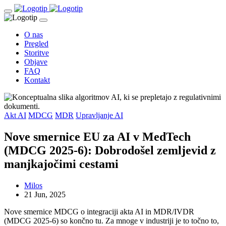
O nas
Pregled
Storitve
Objave
FAQ
Kontakt
Akt AI
MDCG
MDR
Upravljanje AI
Nove smernice EU za AI v MedTech
(MDCG 2025-6): Dobrodošel zemljevid z
manjkajočimi cestami
Milos
21 Jun, 2025
Nove smernice MDCG o integraciji akta AI in MDR/IVDR
(MDCG 2025-6) so končno tu. Za mnoge v industriji je to točno to,