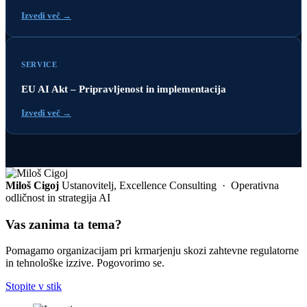
Izvedi več →
SERVICE
EU AI Akt – Pripravljenost in implementacija
Izvedi več →
Miloš Cigoj
Ustanovitelj, Excellence Consulting · Operativna
odličnost in strategija AI
Vas zanima ta tema?
Pomagamo organizacijam pri krmarjenju skozi zahtevne regulatorne
in tehnološke izzive. Pogovorimo se.
Stopite v stik