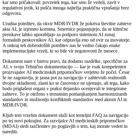
kar smo pričakovali: povzetek tega, kar smo že vedeli, zavit v
regulativni jezik, ki pušča mnoga najtežja praktična vprašanja brez
odgovora.
Uradna potrditev, da okvir MDR/IVDR že pokriva številne zahteve
akta AI, je izjemno koristna. Smernice pojasnjujejo, da se klinične
preiskave lahko uporabljajo za podporo sistemom AI zunaj
formalnih peskovnikov AI, kar odpravlja eno od ovir za inovatorje.
A onkraj teh dobrodošlih potrditev nas še vedno čakajo enake
implementacijske vrzeli, ki so bile vir negotovosti že mesece.
Dokument nam v bistvu pravi, da dodamo razdelke, specifične za
AI, v svojo Tehnično dokumentacijo — kar je vsak kompetenten
proizvajalec AI medicinskih pripomočkov verjetno že počel. Česar
še ne zagotavlja, je jasna pot za navigacijo v zahtevnih realnostih
dvojne skladnosti, zlasti ko se časovnice ne ujemajo, ali tega, kako
bodo priglašeni organi v praksi dejansko ocenjevali te integrirane
zahteve. To je oteženo s trenutnim pomanjkanjem harmoniziranih
standardov in možnostjo konfliktnih standardov med aktom AI in
MDR/IVDR.
Kljub tem vrzelim dokument služi kot temeljni FAQ za navigacijo
po tej novi pokrajini. Za razvijalce AI medicinskih pripomočkov
(MDAI) sledi razčlenitev po poglavjih o tem, kaj morate vedeti in
narediti.