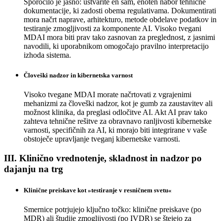
Sporočilo je jasno: ustvarite en sam, enoten nabor tehnične
dokumentacije, ki zadosti obema regulativama. Dokumentirati
mora načrt naprave, arhitekturo, metode obdelave podatkov in
testiranje zmogljivosti za komponente AI. Visoko tvegani
MDAI mora biti prav tako zasnovan za preglednost, z jasnimi
navodili, ki uporabnikom omogočajo pravilno interpretacijo
izhoda sistema.
Človeški nadzor in kibernetska varnost
Visoko tvegane MDAI morate načrtovati z vgrajenimi
mehanizmi za človeški nadzor, kot je gumb za zaustavitev ali
možnost klinika, da preglasi odločitve AI. Akt AI prav tako
zahteva tehnične rešitve za obravnavo ranljivosti kibernetske
varnosti, specifičnih za AI, ki morajo biti integrirane v vaše
obstoječe upravljanje tveganj kibernetske varnosti.
III. Klinično vrednotenje, skladnost in nadzor po
dajanju na trg
Klinične preiskave kot »testiranje v resničnem svetu«
Smernice potrjujejo ključno točko: klinične preiskave (po
MDR) ali študije zmogljivosti (po IVDR) se štejejo za