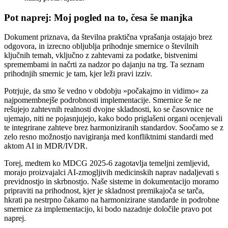
Pot naprej: Moj pogled na to, česa še manjka
Dokument priznava, da številna praktična vprašanja ostajajo brez
odgovora, in izrecno obljublja prihodnje smernice o številnih
ključnih temah, vključno z zahtevami za podatke, bistvenimi
spremembami in načrti za nadzor po dajanju na trg. Ta seznam
prihodnjih smernic je tam, kjer leži pravi izziv.
Potrjuje, da smo še vedno v obdobju »počakajmo in vidimo« za
najpomembnejše podrobnosti implementacije. Smernice še ne
rešujejo zahtevnih realnosti dvojne skladnosti, ko se časovnice ne
ujemajo, niti ne pojasnjujejo, kako bodo priglašeni organi ocenjevali
te integrirane zahteve brez harmoniziranih standardov. Soočamo se z
zelo resno možnostjo navigiranja med konfliktnimi standardi med
aktom AI in MDR/IVDR.
Torej, medtem ko MDCG 2025-6 zagotavlja temeljni zemljevid,
morajo proizvajalci AI-zmogljivih medicinskih naprav nadaljevati s
previdnostjo in skrbnostjo. Naše sisteme in dokumentacijo moramo
pripraviti na prihodnost, kjer je skladnost premikajoča se tarča,
hkrati pa nestrpno čakamo na harmonizirane standarde in podrobne
smernice za implementacijo, ki bodo nazadnje določile pravo pot
naprej.