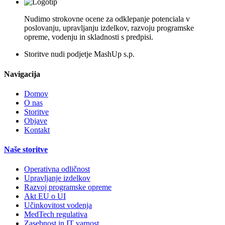
Nudimo strokovne ocene za odklepanje potenciala v
poslovanju, upravljanju izdelkov, razvoju programske
opreme, vodenju in skladnosti s predpisi.
Storitve nudi podjetje MashUp s.p.
Navigacija
Domov
O nas
Storitve
Objave
Kontakt
Naše storitve
Operativna odličnost
Upravljanje izdelkov
Razvoj programske opreme
Akt EU o UI
Učinkovitost vodenja
MedTech regulativa
Zasebnost in IT varnost