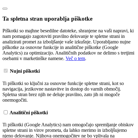
Ta spletna stran uporablja piškotke
Piškotki so majhne besedilne datoteke, shranjene na vaši napravi, ki
nam pomagajo zagotoviti pravilno delovanje te spletne strani in
analizirati promet za izboljšanje vaše izkušnje. Uporabljamo nujne
piškotke za osnovne funkcije in analitične piškotke (Google
Analytics) za optimizacijo. Analitičnih podatkov ne delimo s tretjimi
osebami v marketinške namene.
Več o tem
.
Nujni piškotki
Ti piškotki so ključni za osnovne funkcije spletne strani, kot so
navigacija, jezikovne nastavitve in dostop do varnih območij.
Spletna stran brez njih ne deluje pravilno, zato jih ni mogoče
onemogočiti.
Analitični piškotki
Ti piškotki (Google Analytics) nam omogočajo spremljanje obiskov
spletne strani in virov prometa, da lahko merimo in izboljšujemo
njeno delovanje. Njihova onemogočitev ne bo vplivala na