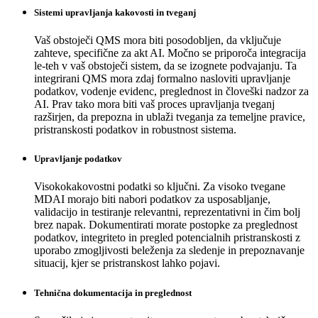
Sistemi upravljanja kakovosti in tveganj
Vaš obstoječi QMS mora biti posodobljen, da vključuje
zahteve, specifične za akt AI. Močno se priporoča integracija
le-teh v vaš obstoječi sistem, da se izognete podvajanju. Ta
integrirani QMS mora zdaj formalno nasloviti upravljanje
podatkov, vodenje evidenc, preglednost in človeški nadzor za
AI. Prav tako mora biti vaš proces upravljanja tveganj
razširjen, da prepozna in ublaži tveganja za temeljne pravice,
pristranskosti podatkov in robustnost sistema.
Upravljanje podatkov
Visokokakovostni podatki so ključni. Za visoko tvegane
MDAI morajo biti nabori podatkov za usposabljanje,
validacijo in testiranje relevantni, reprezentativni in čim bolj
brez napak. Dokumentirati morate postopke za preglednost
podatkov, integriteto in pregled potencialnih pristranskosti z
uporabo zmogljivosti beleženja za sledenje in prepoznavanje
situacij, kjer se pristranskost lahko pojavi.
Tehnična dokumentacija in preglednost