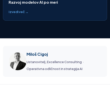
Razvoj modelov AI po meri
Izvedi več →
Miloš Cigoj
Ustanovitelj, Excellence Consulting ·
Operativna odličnost in strategija AI