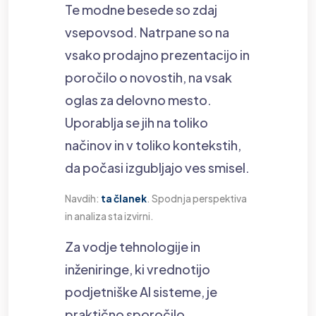
Te modne besede so zdaj
vsepovsod. Natrpane so na
vsako prodajno prezentacijo in
poročilo o novostih, na vsak
oglas za delovno mesto.
Uporablja se jih na toliko
načinov in v toliko kontekstih,
da počasi izgubljajo ves smisel.
Navdih:
ta članek
. Spodnja perspektiva
in analiza sta izvirni.
Za vodje tehnologije in
inženiringe, ki vrednotijo
podjetniške AI sisteme, je
praktično sporočilo