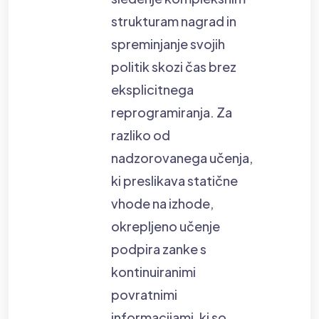
strukturam nagrad in
spreminjanje svojih
politik skozi čas brez
eksplicitnega
reprogramiranja. Za
razliko od
nadzorovanega učenja,
ki preslikava statične
vhode na izhode,
okrepljeno učenje
podpira zanke s
kontinuiranimi
povratnimi
informacijami, ki so