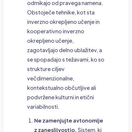
odmikajo od pravega namena.
Obstoječe tehnike, kot sta
inverzno okrepljeno učenje in
kooperativno inverzno
okrepljeno učenje,
zagotavljajo delno ublažitev, a
se spopadajo s težavami, ko so
strukture ciljev
večdimenzionalne,
kontekstualno občutljive ali
podvržene kulturni in etični
variabilnosti.
Ne zamenjujte avtonomije
z zanesljivostjo.
Sistem, ki