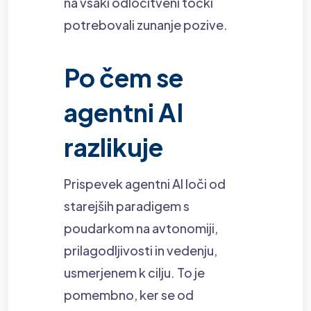
na vsaki odločitveni točki
potrebovali zunanje pozive.
Po čem se
agentni AI
razlikuje
Prispevek agentni AI loči od
starejših paradigem s
poudarkom na avtonomiji,
prilagodljivosti in vedenju,
usmerjenem k cilju. To je
pomembno, ker se od