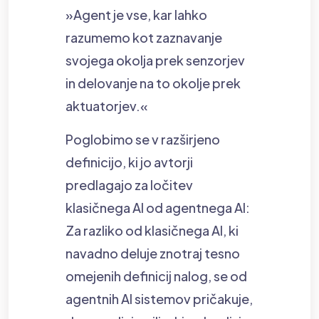
»Agent je vse, kar lahko
razumemo kot zaznavanje
svojega okolja prek senzorjev
in delovanje na to okolje prek
aktuatorjev.«
Poglobimo se v razširjeno
definicijo, ki jo avtorji
predlagajo za ločitev
klasičnega AI od agentnega AI:
Za razliko od klasičnega AI, ki
navadno deluje znotraj tesno
omejenih definicij nalog, se od
agentnih AI sistemov pričakuje,