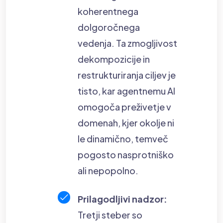
koherentnega
dolgoročnega
vedenja. Ta zmogljivost
dekompozicije in
restrukturiranja ciljev je
tisto, kar agentnemu AI
omogoča preživetje v
domenah, kjer okolje ni
le dinamično, temveč
pogosto nasprotniško
ali nepopolno.
Prilagodljivi nadzor:
Tretji steber so