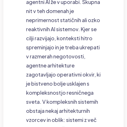
agentni AI že v uporabi. Skupna
nit v teh domenah je
neprimernost statičnih ali ozko
reaktivnih AI sistemov. Kjer se
cilji razvijajo, konteksti hitro
spreminjajo in je treba ukrepati
v razmerah negotovosti,
agentne arhitekture
zagotavljajo operativni okvir, ki
je bistveno bolje usklajen s
kompleksnostjo resničnega
sveta. V kompleksnih sistemih
obstaja nekaj arhitekturnih
vzorcev in oblik: sistemi z več