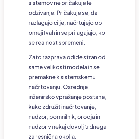
sistemov ne pričakuje le
odzivanje. Pričakuje se, da
razlagajo cilje, načrtujejo ob
omejitvah in se prilagajajo, ko
se realnost spremeni.
Zato razprava odide stran od
same velikosti modela in se
premakne k sistemskemu
načrtovanju. Osrednje
inženirsko vprašanje postane,
kako združiti načrtovanje,
nadzor, pomnilnik, orodja in
nadzor v nekaj dovolj trdnega
za resnična okolja.