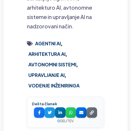
arhitekturo AI, avtonomne
sisteme in upravljanje AI na
nadzorovani način.
AGENTNI AI
ARHITEKTURA AI
AVTONOMNI SISTEMI
UPRAVLJANJE AI
VODENJE INŽENIRINGA
Deli ta članek
0
DELITEV