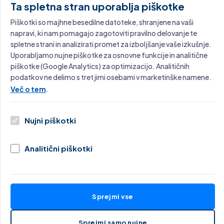
Ta spletna stran uporablja piškotke
Piškotki so majhne besedilne datoteke, shranjene na vaši
Nudimo strokovne ocene za odklepanje potenciala v
napravi, ki nam pomagajo zagotoviti pravilno delovanje te
poslovanju, upravljanju izdelkov, razvoju programske
spletne strani in analizirati promet za izboljšanje vaše izkušnje.
opreme, vodenju in skladnosti s predpisi.
Uporabljamo nujne piškotke za osnovne funkcije in analitične
piškotke (Google Analytics) za optimizacijo. Analitičnih
podatkov ne delimo s tretjimi osebami v marketinške namene.
Storitve nudi podjetje MashUp s.p.
Več o tem
.
Nujni piškotki
Navigacija
Analitični piškotki
Domov
O Nas
Sprejmi vse
Storitve
Sprejmi samo nujne