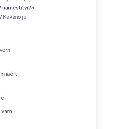
 namestitvi?«
? Kakšno je
zvorn
n načrt
uč
 varn