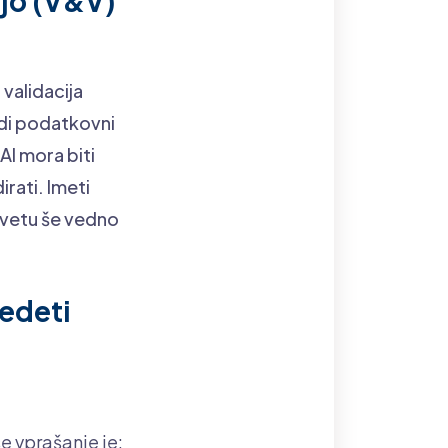
ijo (V&V)
 validacija
odi podatkovni
 AI mora biti
rati. Imeti
svetu še vedno
vedeti
e vprašanje je: