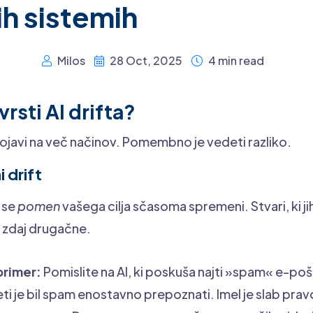
ih sistemih
Milos
28 Oct, 2025
4 min read
vrsti AI drifta?
pojavi na več načinov. Pomembno je vedeti razliko.
 drift
 se
pomen
vašega cilja sčasoma spremeni. Stvari, ki j
 zdaj drugačne.
primer:
Pomislite na AI, ki poskuša najti »spam« e-po
eti je bil spam enostavno prepoznati. Imel je slab prav