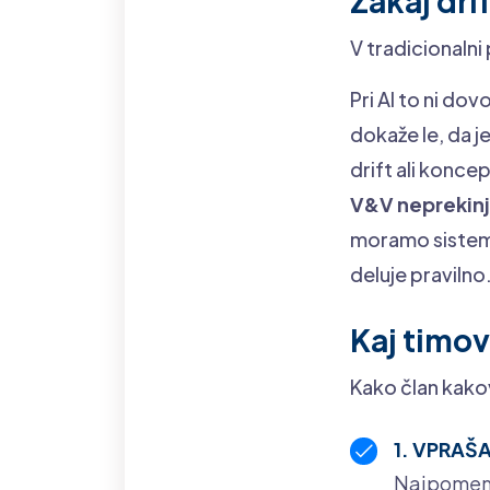
Zakaj dri
V tradicionalni
Pri AI to ni do
dokaže le, da j
drift ali koncep
V&V neprekinj
moramo sistem 
deluje pravilno
Kaj timov
Kako član kakov
1. VPRAŠA
Najpomembn