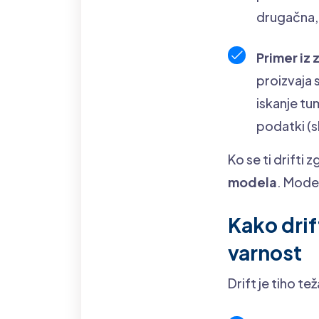
drugačna, 
Primer iz 
proizvaja 
iskanje tu
podatki (s
Ko se ti drifti
modela
. Model
Kako drif
varnost
Drift je tiho t