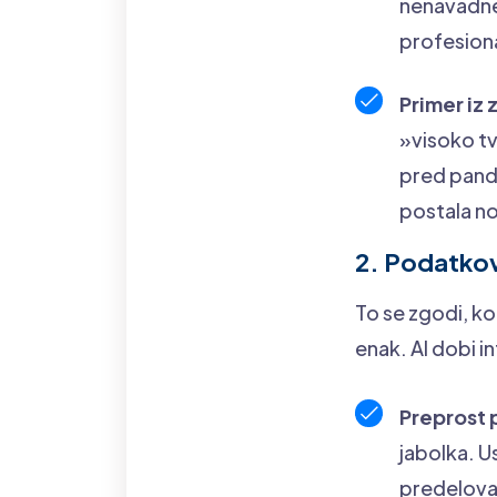
nenavadne
profesion
Primer iz 
»visoko tv
pred pande
postala n
2. Podatkov
To se zgodi, ko
enak. AI dobi inf
Preprost 
jabolka. U
predelovat