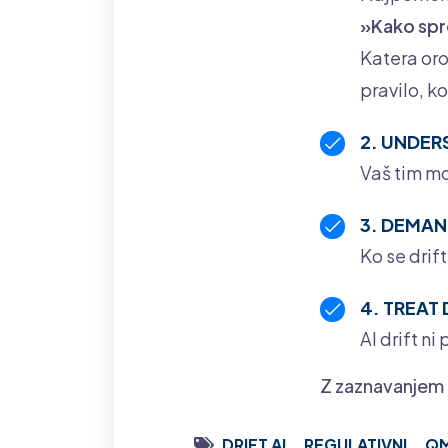
»Kako spr
Katera or
pravilo, 
2. UNDER
Vaš tim mo
3. DEMAN
Ko se drif
4. TREAT
AI drift ni
Z zaznavanjem 
DRIFT AI
REGULATIVNI
Q