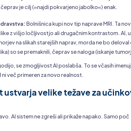
čeprav je cilj (»najdi pokvarjeno jabolko«) enak.
zdravstva:
Bolnišnica kupi nov tip naprave MRI. Ta no
slike z višjo ločljivostjo ali drugačnim kontrastom. AI,
morjev na slikah starejših naprav, morda ne bo delova
lika) so se premaknili, čeprav se naloga (iskanje tumorj
 zgodijo, se zmogljivost AI poslabša. To se včasih imenu
 ni več primeren za novo realnost.
t ustvarja velike težave za učinko
ežavo. AI sistem ne zgreši ali prikaže napako. Samo poč