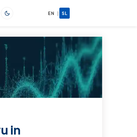
|
EN
SL
u in