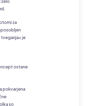
 zelo
il.
ptomi za
usposobljen
 tveganja« je
koncept ostane
erja pokvarjena
ačne
bolka so