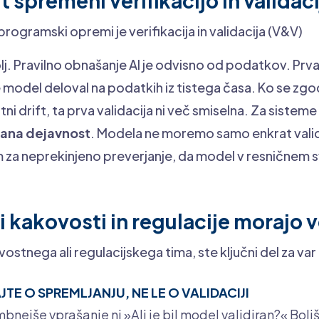
ft spremeni verifikacijo in validac
 programski opremi je verifikacija in validacija (V&V)
volj. Pravilno obnašanje AI je odvisno od podatkov. Prva
e model deloval na podatkih iz tistega časa. Ko se zg
tni drift, ta prva validacija ni več smiselna. Za sisteme
ana dejavnost
. Modela ne moremo samo enkrat validi
za neprekinjeno preverjanje, da model v resničnem 
.
i kakovosti in regulacije morajo 
ostnega ali regulacijskega tima, ste ključni del za var
JTE O SPREMLJANJU, NE LE O VALIDACIJI
ejše vprašanje ni »Ali je bil model validiran?« Boljš