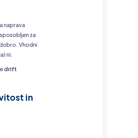
va naprava
 usposobljen za
l dobro. Vhodni
a) ni.
je
drift
vitost in