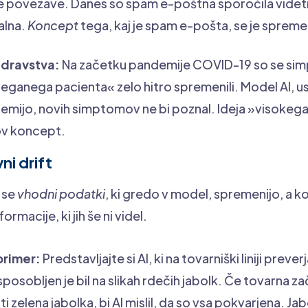
 povezave. Danes so spam e-poštna sporočila videti
alna.
Koncept
tega, kaj je spam e-pošta, se je spremen
zdravstva:
Na začetku pandemije COVID-19 so se sim
eganega pacienta« zelo hitro spremenili. Model AI, 
mijo, novih simptomov ne bi poznal. Ideja »visokega
ov koncept.
ni drift
 se
vhodni podatki
, ki gredo v model, spremenijo, a 
ormacije, ki jih še ni videl.
primer:
Predstavljajte si AI, ki na tovarniški liniji prev
sposobljen je bil na slikah rdečih jabolk. Če tovarna z
i zelena jabolka, bi AI mislil, da so vsa pokvarjena. Ja