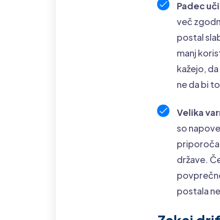
Padec učin
več zgodnj
postal sla
manj koris
kažejo, da
ne da bi t
Velika va
so napoved
priporoča 
države. Če
povprečno 
postala ne