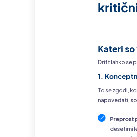
kritičn
Kateri so 
Drift lahko se 
1. Konceptni
To se zgodi, ko
napovedati, so
Preprost 
desetimi l