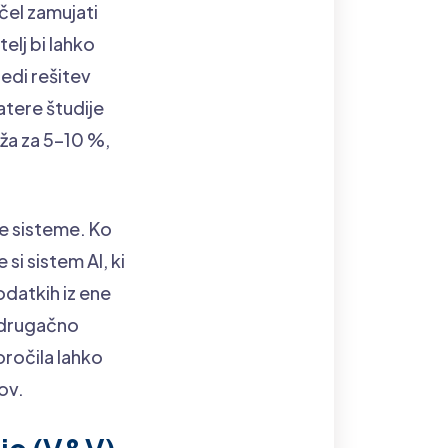
čel zamujati
elj bi lahko
edi rešitev
atere študije
iža za 5–10 %,
ne sisteme. Ko
si sistem AI, ki
odatkih iz ene
o drugačno
oročila lahko
ov.