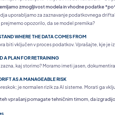
emljamo zmogljivost modela in vhodne podatke *po*
odja uporabljamo za zaznavanje podatkovnega drifta
ko prejmemo opozorilo, da se model premika?
STAND WHERE THE DATA COMES FROM
ra biti vključen v proces podatkov. Vprašajte, kje je i
D A PLAN FOR RETRAINING
t zazna, kaj storimo? Moramo imeti jasen, dokumentira
 DRIFT AS A MANAGEABLE RISK
 preskok; je normalen rizik za AI sisteme. Morati ga vklj
teh vprašanj pomagate tehničnim timom, da izgradijo
MS