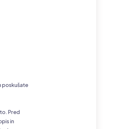
ih poskušate
što. Pred
opis in