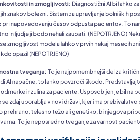
kovitosti in zmogljivosti:
Diagnostični AI bi lahko za
ih znakov bolezni. Sistem za upravljanje bolniških post
b pri napovedovanju časov odpusta pacientov. To nar
tno in ljudje ji bodo nehali zaupati. (NEPOTRJENO) Nek
 se zmogljivost modela lahko v prvih nekaj mesecih zn
o kdo opazil (NEPOTRJENO).
rnostna tveganja:
To je najpomembnejši del za kritič
i AI napačne, to lahko povzroči škodo. Predstavljajte 
odmerke inzulina za paciente. Usposobljen je bil na p
 se zdaj uporablja v novi državi, kjer ima prebivalstv
prehrano, telesno težo ali genetiko, bi njegova prip
varna. To je neposredno tveganje za varnost pacient