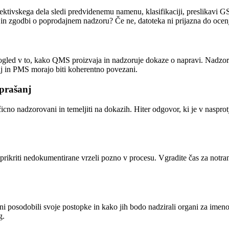
etektivskega dela sledi predvidenemu namenu, klasifikaciji, preslikavi
ti in zgodbi o poprodajnem nadzoru? Če ne, datoteka ni prijazna do ocen
gled v to, kako QMS proizvaja in nadzoruje dokaze o napravi. Nadzor na
j in PMS morajo biti koherentno povezani.
vprašanj
ičicno nadzorovani in temeljiti na dokazih. Hiter odgovor, ki je v naspr
rikriti nedokumentirane vrzeli pozno v procesu. Vgradite čas za notra
ni posodobili svoje postopke in kako jih bodo nadzirali organi za imen
g.