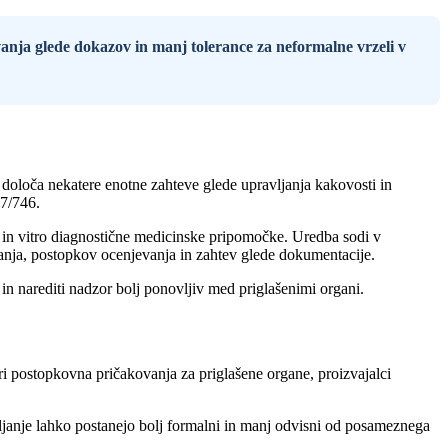
anja glede dokazov in manj tolerance za neformalne vrzeli v
 določa nekatere enotne zahteve glede upravljanja kakovosti in
17/746.
n in vitro diagnostične medicinske pripomočke. Uredba sodi v
anja, postopkov ocenjevanja in zahtev glede dokumentacije.
 in narediti nadzor bolj ponovljiv med priglašenimi organi.
ri postopkovna pričakovanja za priglašene organe, proizvajalci
mljanje lahko postanejo bolj formalni in manj odvisni od posameznega