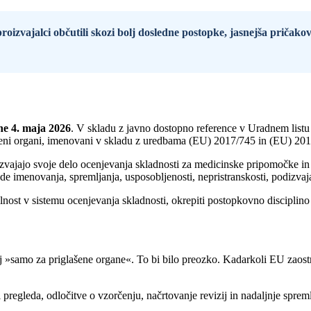
zvajalci občutili skozi bolj dosledne postopke, jasnejša pričakov
ne 4. maja 2026
. V skladu z javno dostopno reference v Uradnem listu
lašeni organi, imenovani v skladu z uredbama (EU) 2017/745 in (EU) 20
n izvajajo svoje delo ocenjevanja skladnosti za medicinske pripomočke i
e imenovanja, spremljanja, usposobljenosti, nepristranskosti, podizvaj
ilnost v sistemu ocenjevanja skladnosti, okrepiti postopkovno disciplino
aj »samo za priglašene organe«. To bi bilo preozko. Kadarkoli EU zaost
pregleda, odločitve o vzorčenju, načrtovanje revizij in nadaljnje spre