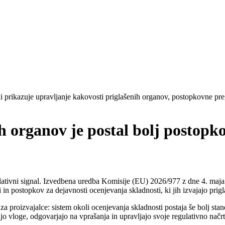
h organov je postal bolj postopk
lativni signal. Izvedbena uredba Komisije (EU) 2026/977 z dne 4. maja
ti in postopkov za dejavnosti ocenjevanja skladnosti, ki jih izvajajo 
za proizvajalce: sistem okoli ocenjevanja skladnosti postaja še bolj sta
jo vloge, odgovarjajo na vprašanja in upravljajo svoje regulativno načr