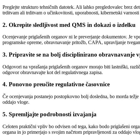
Preglejte strukturo tehničnih datotek. Ali lahko pregledovalec brez d
trditvam ali trditvam o učinkovitosti, uporabnosti, kibernetski varnos
2. Okrepite sledljivost med QMS in dokazi o izdelku
Ocenjevanje priglašenih organov ni le preverjanje dokumentov. Je vpo
programske opreme, obravnavanje pritožb, CAPA, upravljanje tvegan
3. Pripravite se na bolj disciplinirano obravnavanje 
Odgovori na vprašanja priglašenih organov morajo biti lastniški, razl
odgovor obravnavajte kot del regulativnega zapisa.
4. Ponovno preučite regulativne časovnice
Če ocenjevanja postanejo postopkovno bolj dosledna, bo morda težje p
oddajo vloge.
5. Spremljajte podrobnosti izvajanja
Celoten praktični vpliv bo odvisen od tega, kako bodo priglašeni orga
organa in jo primerjajo s svojim načrtom pripravljenosti za oddajo vlo