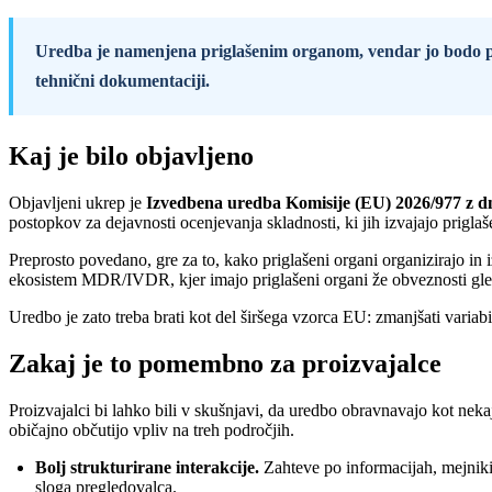
Uredba je namenjena priglašenim organom, vendar jo bodo proi
tehnični dokumentaciji.
Kaj je bilo objavljeno
Objavljeni ukrep je
Izvedbena uredba Komisije (EU) 2026/977 z d
postopkov za dejavnosti ocenjevanja skladnosti, ki jih izvajajo prig
Preprosto povedano, gre za to, kako priglašeni organi organizirajo i
ekosistem MDR/IVDR, kjer imajo priglašeni organi že obveznosti gled
Uredbo je zato treba brati kot del širšega vzorca EU: zmanjšati variab
Zakaj je to pomembno za proizvajalce
Proizvajalci bi lahko bili v skušnjavi, da uredbo obravnavajo kot nek
običajno občutijo vpliv na treh področjih.
Bolj strukturirane interakcije.
Zahteve po informacijah, mejniki 
sloga pregledovalca.