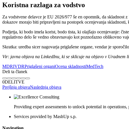
Koristna razlaga za vodstvo
Za vodstvene delavce je EU 2026/977 še en opomnik, da skladnost z 
dokazov morajo biti pripravljeni na postopek ocenjevanja skladnosti, ki
Podjetja, ki bodo imela korist, bodo tista, ki olajšajo ocenjevanje: čist
regulativno delo še vedno obravnavajo kot poznofazno oblikovno vaj
Skratka: uredba sicer nagovarja priglašene organe, vendar je sporočil
Vir: javna objava na LinkedInu, ki se sklicuje na objavo v Uradnem 
MDR
IVDR
Priglašeni organi
Ocena skladnosti
MedTech
Deli ta članek
0
DELITVE
Prejšnja objava
Naslednja objava
Providing expert assessments to unlock potential in operations
Services provided by MashUp s.p.
Navigation