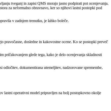
janju tveganj in zapisi QMS morajo jasno podpirati pot ocenjevanja.
stora za neformalno obravnavo, ker so njihovi lastni postopki pod
pravila v zadnjem trenutku, je lahko boleče.
jejo pravočasne, dosledne in kakovostne ocene. Ko se postopki preveč
im pričakovanjem glede tega, kako je delo ocenjevanja skladnosti
apisi odločitev, dokumentirana utemeljitev, nadzorovane spremembe,
ihov lastni operativni model pripravljen na bolj postopkovno okolje