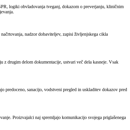
 GSPR, logiki obvladovanja tveganj, dokazom o preverjanju, kliničnim
jevanja.
črtovanja, nadzor dobaviteljev, zapisi življenjskega cikla
otju z drugim delom dokumentacije, ustvari več dela kasneje. Vsak
njo predoceno, sanacijo, vodstveni pregled in uskladitev dokazov pred
ovanje. Proizvajalci naj spremljajo komunikacijo svojega priglašenega