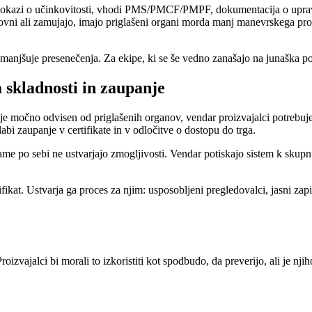
 dokazi o učinkovitosti, vhodi PMS/PMCF/PMPF, dokumentacija o upravl
ovni ali zamujajo, imajo priglašeni organi morda manj manevrskega pro
zmanjšuje presenečenja. Za ekipe, ki se še vedno zanašajo na junaška po
 skladnosti in zaupanje
 je močno odvisen od priglašenih organov, vendar proizvajalci potrebu
labi zaupanje v certifikate in v odločitve o dostopu do trga.
e po sebi ne ustvarjajo zmogljivosti. Vendar potiskajo sistem k skupn
fikat. Ustvarja ga proces za njim: usposobljeni pregledovalci, jasni z
oizvajalci bi morali to izkoristiti kot spodbudo, da preverijo, ali je nj