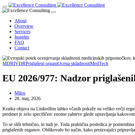
About
Overview
Services
Insights
FAQ
Contact
MDR
IVDR
Priglašeni organi
Ocena skladnosti
MedTech
EU 2026/977: Nadzor priglašeni
Milos
28. maj, 2026
Kratka objava na LinkedInu lahko včasih pokaže na veliko večji regu
predmet je zelo specifičen: enotne zahteve glede upravljanja kakovos
To se sliši tehnično, in tudi je. Toda praktična posledica je pomembna 
priglašenih organov. Oblikovalo bo način, kako proizvajalci pripravlja