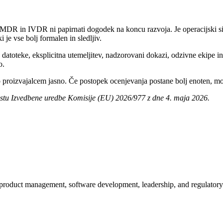
MDR in IVDR ni papirnati dogodek na koncu razvoja. Je operacijski si
 je vse bolj formalen in sledljiv.
e datoteke, eksplicitna utemeljitev, nadzorovani dokazi, odzivne ekipe in 
o.
o proizvajalcem jasno. Če postopek ocenjevanja postane bolj enoten, mor
listu Izvedbene uredbe Komisije (EU) 2026/977 z dne 4. maja 2026.
, product management, software development, leadership, and regulator