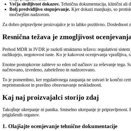
Večja sledljivost dokazov.
Tehnična dokumentacija, klinični ali
Bolj predvidljivo stopnjevanje.
Kjer dokazi manjkajo, so protisl
močnejšim nadzorom.
Za dobro pripravljene proizvajalce je to lahko pozitivno. Doslednost 
Resnična težava je zmogljivost ocenjevanja
Prehod MDR in IVDR je razkril strukturno težavo: regulativni sistem
razlikujejo, negotovost raste. Ko je kakovost ocenjevanja vprašljiva, s
Enotne postopkovne zahteve so eden od načinov za reševanje tega. Sam
načrtovano, izvedeno, zabeleženo in nadzorovano.
To je pomembno, ker regulativnega zaupanja ne ustvari le končni certi
nepristranskost in pravilno obravnavanje neskladnosti.
Kaj naj proizvajalci storijo zdaj
Takojšnje ukrepanje ni panika. Smiselno ukrepanje je pripravljenost. Pr
priglašenih organov.
1. Olajšajte ocenjevanje tehnične dokumentacije